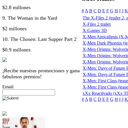
$2.8 millones
#
A
B
C
D
E
F
G
H
I
J
K
9. The Woman in the Yard
The X-Files 2 (trailer 2, 
X-Files 2 trailer
$2 millones
X-Games 3D
X-Men Apocalipsis (X-
10. The Chosen: Last Supper Part 2
X-Men Dark Phoenix (te
$0.9 millones
X-Men Origins: Wolveri
X-Men Origins: Wolverine
X-Men Origins: Wolverine 
X-Men: Days of Future Pa
¡Recibe nuestras promociones y gana
X-Men: Days of Future Pas
fabulosos premios!
X-Men: First Class (tease
Email:
X-Men: First Class (tease
xXx Reactivado (xXx Th
#
A
B
C
D
E
F
G
H
I
J
K