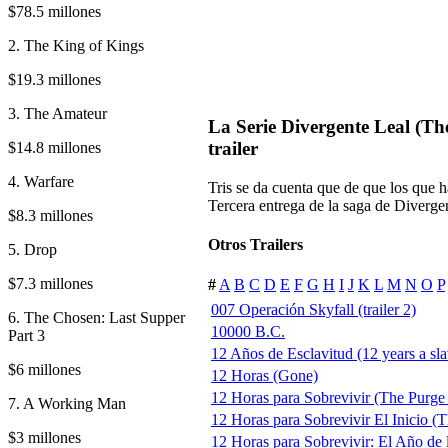
$78.5 millones
2. The King of Kings
$19.3 millones
3. The Amateur
La Serie Divergente Leal (The
trailer
$14.8 millones
4. Warfare
Tris se da cuenta que de que los que h
Tercera entrega de la saga de Diverge
$8.3 millones
Otros Trailers
5. Drop
$7.3 millones
#
A
B
C
D
E
F
G
H
I
J
K
L
M
N
O
P
007 Operación Skyfall (trailer 2)
6. The Chosen: Last Supper
10000 B.C.
Part 3
12 Años de Esclavitud (12 years a sla
$6 millones
12 Horas (Gone)
12 Horas para Sobrevivir (The Purge
7. A Working Man
12 Horas para Sobrevivir El Inicio (T
$3 millones
12 Horas para Sobrevivir: El Año de 