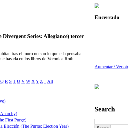
Encerrado
 Divergent Series: Allegiance) tercer
abitan tras el muro no son lo que ella pensaba.
nte basada en los libros de Veronica Roth.
Aumentar / Ver ot
Q
R
S
T
U
V
W
X
Y
Z
_
All
ve)
Search
 Anarchy)
he First Purge)
la Elección (The Purge: Election Year)