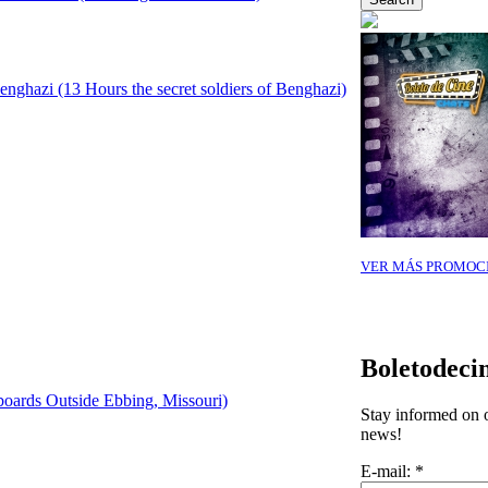
enghazi (13 Hours the secret soldiers of Benghazi)
VER MÁS PROMOC
Boletodeci
boards Outside Ebbing, Missouri)
Stay informed on o
news!
E-mail:
*