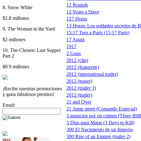
12 Rounds
8. Snow White
12 Years a Slave
$2.8 millones
127 Horas
13 Horas: Los soldados secretos de B
9. The Woman in the Yard
15:17 Tren a París (15:17 Paris)
$2 millones
17 Again
1917
10. The Chosen: Last Supper
2 Guns
Part 2
2012 (clip)
$0.9 millones
2012 (featurette)
2012 (international trailer)
2012 (teaser)
2012 (trailer 3)
¡Recibe nuestras promociones
y gana fabulosos premios!
2012 (trailer)
21 and Over
Email:
21 Jump street (Comando Especial)
3 anuncios por un crimen (Three Bill
3 Días para Matar (3 Days to Kill)
300 El Nacimiento de un Imperio
300 Rise of an Empire (trailer 2)