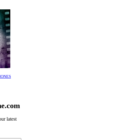
IONES
ne.com
ur latest