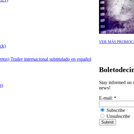
VER MÁS PROMOC
ck)
tos) Trailer internacional subtitulado en español
Boletodeci
Stay informed on o
t)
news!
E-mail:
*
Subscribe
Unsubscribe