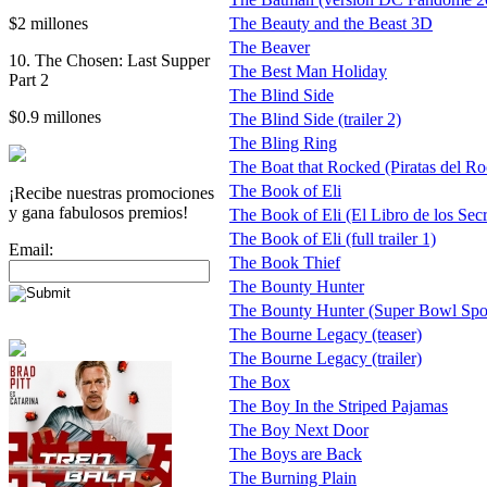
$2 millones
The Beauty and the Beast 3D
The Beaver
10. The Chosen: Last Supper
The Best Man Holiday
Part 2
The Blind Side
$0.9 millones
The Blind Side (trailer 2)
The Bling Ring
The Boat that Rocked (Piratas del Ro
The Book of Eli
¡Recibe nuestras promociones
y gana fabulosos premios!
The Book of Eli (El Libro de los Secre
The Book of Eli (full trailer 1)
Email:
The Book Thief
The Bounty Hunter
The Bounty Hunter (Super Bowl Spo
The Bourne Legacy (teaser)
The Bourne Legacy (trailer)
The Box
The Boy In the Striped Pajamas
The Boy Next Door
The Boys are Back
The Burning Plain