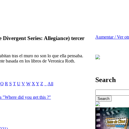
Aumentar / Ver ot
 Divergent Series: Allegiance) tercer
abitan tras el muro no son lo que ella pensaba.
nte basada en los libros de Veronica Roth.
Search
Q
R
S
T
U
V
W
X
Y
Z
_
All
 "Where did you get this ?"
021)