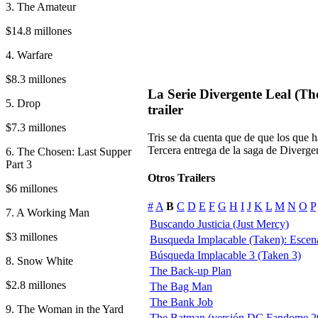
3. The Amateur
$14.8 millones
4. Warfare
$8.3 millones
La Serie Divergente Leal (The
5. Drop
trailer
$7.3 millones
Tris se da cuenta que de que los que h
Tercera entrega de la saga de Diverge
6. The Chosen: Last Supper
Part 3
Otros Trailers
$6 millones
#
A
B
C
D
E
F
G
H
I
J
K
L
M
N
O
P
7. A Working Man
Buscando Justicia (Just Mercy)
$3 millones
Busqueda Implacable (Taken): Escena
Búsqueda Implacable 3 (Taken 3)
8. Snow White
The Back-up Plan
$2.8 millones
The Bag Man
The Bank Job
9. The Woman in the Yard
The Batman (versión DC Fandome 2