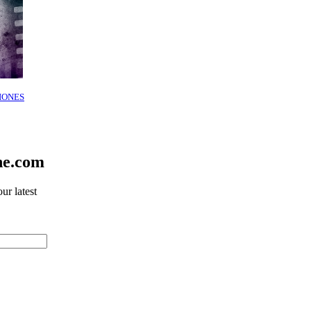
IONES
ne.com
ur latest