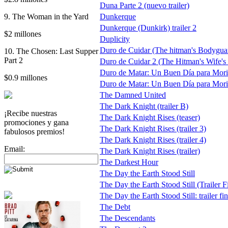
Duna Parte 2 (nuevo trailer)
9. The Woman in the Yard
Dunkerque
Dunkerque (Dunkirk) trailer 2
$2 millones
Duplicity
Duro de Cuidar (The hitman's Bodygua
10. The Chosen: Last Supper
Part 2
Duro de Cuidar 2 (The Hitman's Wife'
Duro de Matar: Un Buen Día para Morir
$0.9 millones
Duro de Matar: Un Buen Día para Morir
The Damned United
The Dark Knight (trailer B)
¡Recibe nuestras
The Dark Knight Rises (teaser)
promociones y gana
The Dark Knight Rises (trailer 3)
fabulosos premios!
The Dark Knight Rises (trailer 4)
Email:
The Dark Knight Rises (trailer)
The Darkest Hour
The Day the Earth Stood Still
The Day the Earth Stood Still (Trailer F
The Day the Earth Stood Still: trailer fin
The Debt
The Descendants