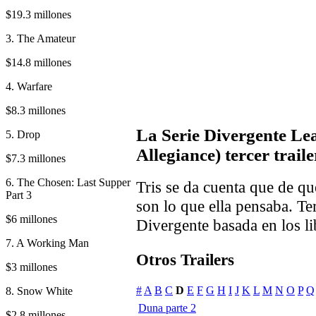
$19.3 millones
3. The Amateur
$14.8 millones
4. Warfare
$8.3 millones
La Serie Divergente Lea
5. Drop
Allegiance) tercer traile
$7.3 millones
6. The Chosen: Last Supper
Tris se da cuenta que de qu
Part 3
son lo que ella pensaba. Te
$6 millones
Divergente basada en los l
7. A Working Man
Otros Trailers
$3 millones
#
A
B
C
D
E
F
G
H
I
J
K
L
M
N
O
P
Q
8. Snow White
Duna parte 2
$2.8 millones