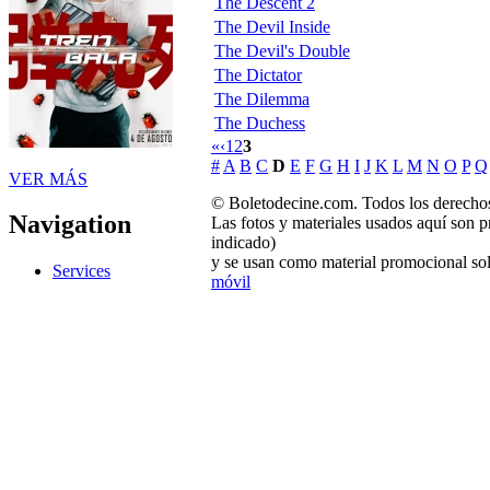
The Descent 2
The Devil Inside
The Devil's Double
The Dictator
The Dilemma
The Duchess
«
‹
1
2
3
#
A
B
C
D
E
F
G
H
I
J
K
L
M
N
O
P
Q
VER MÁS
© Boletodecine.com. Todos los derechos
Navigation
Las fotos y materiales usados aquí son p
indicado)
y se usan como material promocional sol
Services
móvil