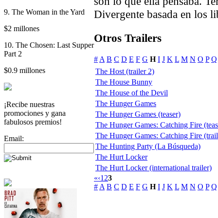
son lo que ella pensaba. Te
9. The Woman in the Yard
Divergente basada en los l
$2 millones
Otros Trailers
10. The Chosen: Last Supper
Part 2
#
A
B
C
D
E
F
G
H
I
J
K
L
M
N
O
P
Q
$0.9 millones
The Host (trailer 2)
The House Bunny
The House of the Devil
The Hunger Games
¡Recibe nuestras
promociones y gana
The Hunger Games (teaser)
fabulosos premios!
The Hunger Games: Catching Fire (teas
The Hunger Games: Catching Fire (trail
Email:
The Hunting Party (La Búsqueda)
The Hurt Locker
The Hurt Locker (international trailer)
«
‹
1
2
3
#
A
B
C
D
E
F
G
H
I
J
K
L
M
N
O
P
Q