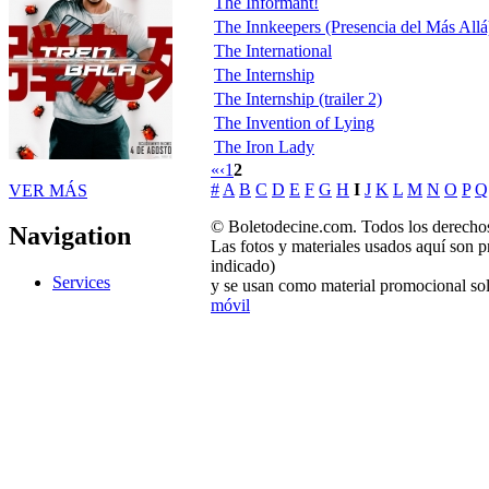
The Informant!
The Innkeepers (Presencia del Más Allá
The International
The Internship
The Internship (trailer 2)
The Invention of Lying
The Iron Lady
«
‹
1
2
#
A
B
C
D
E
F
G
H
I
J
K
L
M
N
O
P
Q
VER MÁS
© Boletodecine.com. Todos los derechos
Navigation
Las fotos y materiales usados aquí son p
indicado)
Services
y se usan como material promocional sol
móvil