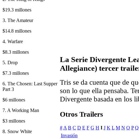
$19.3 millones
3. The Amateur
$14.8 millones
4. Warfare
$8.3 millones
La Serie Divergente Lea
5. Drop
Allegiance) tercer traile
$7.3 millones
Tris se da cuenta que de qu
6. The Chosen: Last Supper
Part 3
son lo que ella pensaba. Te
Divergente basada en los l
$6 millones
7. A Working Man
Otros Trailers
$3 millones
#
A
B
C
D
E
F
G
H
I
J
K
L
M
N
O
P
Q
8. Snow White
Invasión