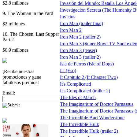
$2.8 millones
Invasión del Mundo: Batalla Los Àngeles
Investigacion Secreta (The Humanity B
9. The Woman in the Yard
Invictus
Iron Man (trailer final)
$2 millones
Iron Man 2
10. The Chosen: Last Supper
Iron Man 2 (trailer 2)
Part 2
Iron Man 3 (Super Bowl TV Spot extend
$0.9 millones
Iron Man 3 (teaser)
Iron Man 3 (trailer 2)
Isla de Perros (Isle of Dogs)
IT (Eso)
¡Recibe nuestras
promociones y gana
It Capitulo 2 (It Chapter Two)
fabulosos premios!
It's Complicated
It's Complicated (trailer 2)
Email:
The Ides of March
The Imaginarium of Doctor Parnassus
The Imaginarium of Doctor Parnassus (ful
The Incredible Burt Wonderstone
The Incredible Hulk
The Incredible Hulk (trailer 2)