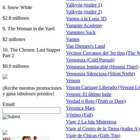
Valkyrie (trailer 1)
8. Snow White
Valkyrie (trailer 2)
$2.8 millones
Vamos a la Luna 3D
Vampire Academy
9. The Woman in the Yard
Vampires Suck
$2 millones
Vamps
Van Diemen's Land
10. The Chosen: Last Supper
Vecinos Cercanos del 3er tipo (The 
Part 2
Venganza (Cold Pursuit)
$0.9 millones
Venganza Implacable (Honest Thief)
Venganza Silenciosa (Silent Night)
Venom
Venom Carnage Liberado (Venom Le
¡Recibe nuestras promociones
y gana fabulosos premios!
Venom: El último baile
Verdad o Reto (Truth or Dare)
Email:
Veronica Mars
Vértigo (Fall)
Viaje 2 La Isla Misteriosa
Viaje al Centro de la Tierra (trailer A)
Viaje de Chicas (Girls Trip)