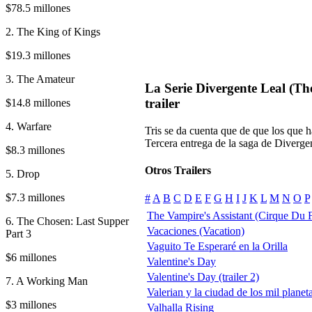
$78.5 millones
2. The King of Kings
$19.3 millones
3. The Amateur
La Serie Divergente Leal (The
trailer
$14.8 millones
4. Warfare
Tris se da cuenta que de que los que h
Tercera entrega de la saga de Diverge
$8.3 millones
Otros Trailers
5. Drop
$7.3 millones
#
A
B
C
D
E
F
G
H
I
J
K
L
M
N
O
P
The Vampire's Assistant (Cirque Du 
6. The Chosen: Last Supper
Vacaciones (Vacation)
Part 3
Vaguito Te Esperaré en la Orilla
$6 millones
Valentine's Day
Valentine's Day (trailer 2)
7. A Working Man
Valerian y la ciudad de los mil planet
$3 millones
Valhalla Rising