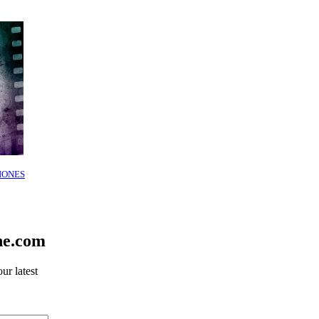
IONES
ne.com
ur latest