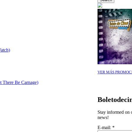
Watch)
VER MÁS PROMOC
t There Be Carnage)
Boletodeci
Stay informed on o
news!
E-mail:
*