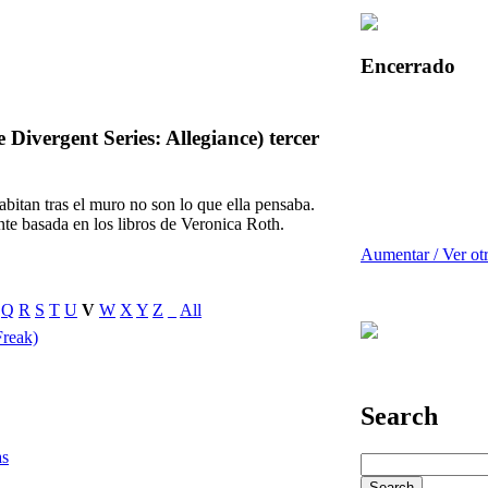
Encerrado
 Divergent Series: Allegiance) tercer
abitan tras el muro no son lo que ella pensaba.
nte basada en los libros de Veronica Roth.
Aumentar / Ver ot
Q
R
S
T
U
V
W
X
Y
Z
_
All
Freak)
Search
as