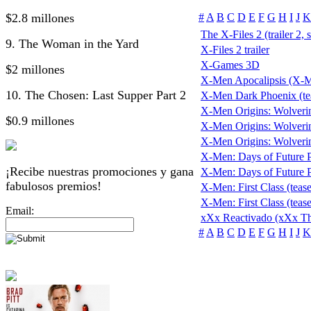
$2.8 millones
#
A
B
C
D
E
F
G
H
I
J
K
The X-Files 2 (trailer 2, 
9. The Woman in the Yard
X-Files 2 trailer
X-Games 3D
$2 millones
X-Men Apocalipsis (X-
10. The Chosen: Last Supper Part 2
X-Men Dark Phoenix (te
X-Men Origins: Wolveri
$0.9 millones
X-Men Origins: Wolverine
X-Men Origins: Wolverine 
X-Men: Days of Future Pa
¡Recibe nuestras promociones y gana
X-Men: Days of Future Pas
fabulosos premios!
X-Men: First Class (tease
X-Men: First Class (tease
Email:
xXx Reactivado (xXx Th
#
A
B
C
D
E
F
G
H
I
J
K