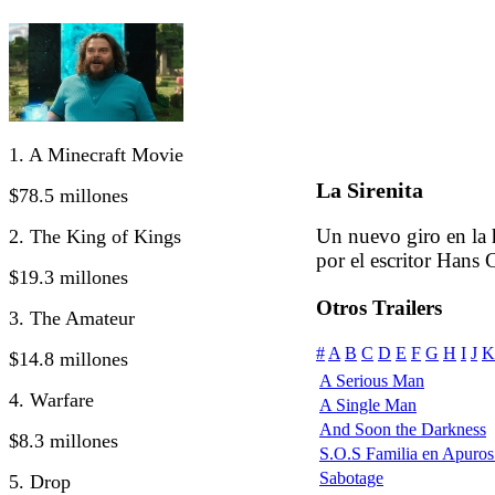
1. A Minecraft Movie
La Sirenita
$78.5 millones
Un nuevo giro en la h
2. The King of Kings
por el escritor Hans 
$19.3 millones
Otros Trailers
3. The Amateur
#
A
B
C
D
E
F
G
H
I
J
K
$14.8 millones
A Serious Man
4. Warfare
A Single Man
And Soon the Darkness
$8.3 millones
S.O.S Familia en Apuros
Sabotage
5. Drop