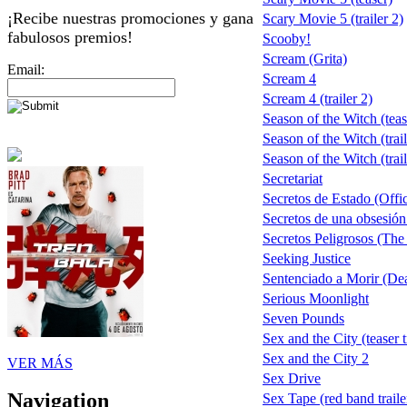
¡Recibe nuestras promociones y gana
Scary Movie 5 (trailer 2)
fabulosos premios!
Scooby!
Scream (Grita)
Email:
Scream 4
Scream 4 (trailer 2)
Season of the Witch (teas
Season of the Witch (trail
Season of the Witch (trail
Secretariat
Secretos de Estado (Offic
Secretos de una obsesión 
Secretos Peligrosos (The
Seeking Justice
Sentenciado a Morir (De
Serious Moonlight
Seven Pounds
Sex and the City (teaser t
Sex and the City 2
VER MÁS
Sex Drive
Navigation
Sex Tape (red band traile