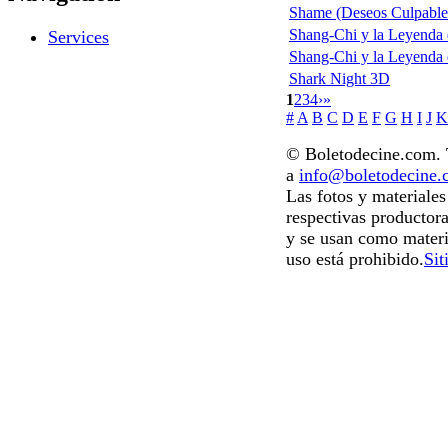
Shame (Deseos Culpable
Shang-Chi y la Leyenda d
Services
Shang-Chi y la Leyenda 
Shark Night 3D
1
2
3
4
›
»
#
A
B
C
D
E
F
G
H
I
J
K
© Boletodecine.com. T
a
info@boletodecine
Las fotos y materiale
respectivas productora
y se usan como materi
uso está prohibido.
Sit