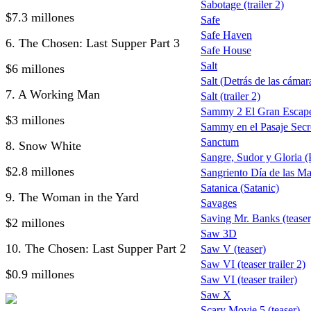
Sabotage (trailer 2)
$7.3 millones
Safe
Safe Haven
6. The Chosen: Last Supper Part 3
Safe House
Salt
$6 millones
Salt (Detrás de las cámar
7. A Working Man
Salt (trailer 2)
Sammy 2 El Gran Escap
$3 millones
Sammy en el Pasaje Secr
Sanctum
8. Snow White
Sangre, Sudor y Gloria (P
$2.8 millones
Sangriento Día de las M
Satanica (Satanic)
9. The Woman in the Yard
Savages
Saving Mr. Banks (teaser
$2 millones
Saw 3D
10. The Chosen: Last Supper Part 2
Saw V (teaser)
Saw VI (teaser trailer 2)
$0.9 millones
Saw VI (teaser trailer)
Saw X
Scary Movie 5 (teaser)