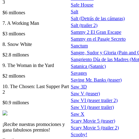
3
Safe House
Salt
$6 millones
Salt (Detrás de las cámaras)
7. A Working Man
Salt (trailer 2)
Sammy 2 El Gran Escape
$3 millones
Sammy en el Pasaje Secreto
8. Snow White
Sanctum
Sangre, Sudor y Gloria (Pain and Ga
$2.8 millones
Sangriento Día de las Madres (Mot
9. The Woman in the Yard
Satanica (Satanic)
Savages
$2 millones
Saving Mr. Banks (teaser)
10. The Chosen: Last Supper Part
Saw 3D
2
Saw V (teaser)
Saw VI (teaser trailer 2)
$0.9 millones
Saw VI (teaser trailer)
Saw X
Scary Movie 5 (teaser)
¡Recibe nuestras promociones y
Scary Movie 5 (trailer 2)
gana fabulosos premios!
Scooby!