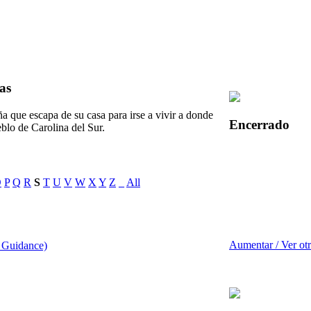
as
a que escapa de su casa para irse a vivir a donde
Encerrado
blo de Carolina del Sur.
O
P
Q
R
S
T
U
V
W
X
Y
Z
_
All
Aumentar / Ver ot
l Guidance)