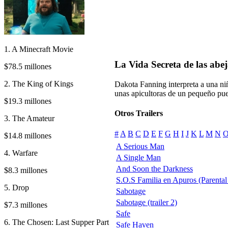
1. A Minecraft Movie
La Vida Secreta de las abej
$78.5 millones
2. The King of Kings
Dakota Fanning interpreta a una niñ
unas apicultoras de un pequeño pue
$19.3 millones
Otros Trailers
3. The Amateur
#
A
B
C
D
E
F
G
H
I
J
K
L
M
N
$14.8 millones
A Serious Man
4. Warfare
A Single Man
And Soon the Darkness
$8.3 millones
S.O.S Familia en Apuros (Parenta
5. Drop
Sabotage
Sabotage (trailer 2)
$7.3 millones
Safe
6. The Chosen: Last Supper Part
Safe Haven