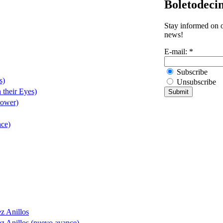
Boletodeci
Stay informed on o
news!
E-mail:
*
Subscribe
s)
Unsubscribe
 their Eyes)
lower)
nce)
z Anillos
z Anillos (nuevo avance)