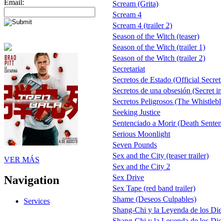
Email:
Scream (Grita)
Scream 4
Scream 4 (trailer 2)
Season of the Witch (teaser)
Season of the Witch (trailer 1)
Season of the Witch (trailer 2)
Secretariat
Secretos de Estado (Official Secret
Secretos de una obsesión (Secret in
Secretos Peligrosos (The Whistleb
Seeking Justice
Sentenciado a Morir (Death Sente
Serious Moonlight
Seven Pounds
Sex and the City (teaser trailer)
VER MÁS
Sex and the City 2
Sex Drive
Navigation
Sex Tape (red band trailer)
Shame (Deseos Culpables)
Services
Shang-Chi y la Leyenda de los Die
Shang-Chi y la Leyenda de los Die