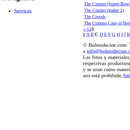
The Crazies (Super Bow
The Crazies (trailer 2)
Services
The Croods
The Curious Case of Be
«
‹
1
2
3
#
A
B
C
D
E
F
G
H
I
J
© Boletodecine.com. T
a
info@boletodecine
Las fotos y materiale
respectivas productora
y se usan como materi
uso está prohibido.
Sit