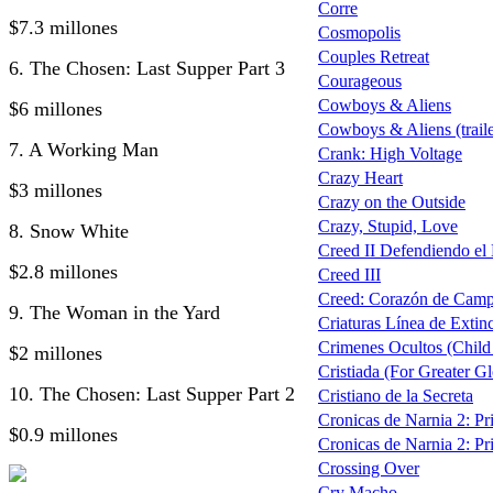
Corre
$7.3 millones
Cosmopolis
Couples Retreat
6. The Chosen: Last Supper Part 3
Courageous
Cowboys & Aliens
$6 millones
Cowboys & Aliens (traile
7. A Working Man
Crank: High Voltage
Crazy Heart
$3 millones
Crazy on the Outside
Crazy, Stupid, Love
8. Snow White
Creed II Defendiendo el 
$2.8 millones
Creed III
Creed: Corazón de Campe
9. The Woman in the Yard
Criaturas Línea de Extin
Crimenes Ocultos (Child
$2 millones
Cristiada (For Greater Gl
10. The Chosen: Last Supper Part 2
Cristiano de la Secreta
Cronicas de Narnia 2: Pri
$0.9 millones
Cronicas de Narnia 2: Pri
Crossing Over
Cry Macho