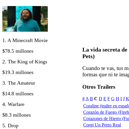
1. A Minecraft Movie
La vida secreta de
$78.5 millones
Pets)
2. The King of Kings
Cuando te vas, tus m
$19.3 millones
formas que ni te ima
3. The Amateur
Otros Trailers
$14.8 millones
#
A
B
C
D
E
F
G
H
I
J
4. Warfare
Coraline (trailer en españ
Corazón de Fuego (Fireh
$8.3 millones
Corazones de Hierro (Fury
Corgi Un Perro Real
5. Drop