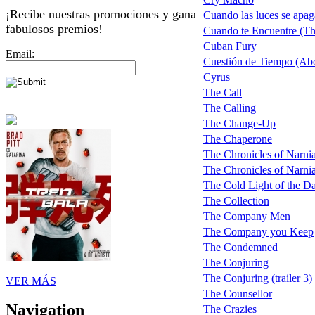
¡Recibe nuestras promociones y gana
Cuando las luces se apag
fabulosos premios!
Cuando te Encuentre (T
Cuban Fury
Email:
Cuestión de Tiempo (Ab
Cyrus
The Call
The Calling
The Change-Up
The Chaperone
The Chronicles of Narni
The Chronicles of Narnia
The Cold Light of the D
The Collection
The Company Men
The Company you Keep
The Condemned
The Conjuring
The Conjuring (trailer 3)
VER MÁS
The Counsellor
Navigation
The Crazies