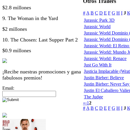
Otros Trailers
$2.8 millones
#
A
B
C
D
E
F
G
H
I
J
9. The Woman in the Yard
Jurassic Park 3D
Jurassic World
$2 millones
Jurassic World Dominio 
10. The Chosen: Last Supper Part 2
Jurassic World Dominio (
Jurassic World: El Rein
$0.9 millones
Jurassic World: Mundo Jur
Jurassic World: Renace
Just Go With It
¡Recibe nuestras promociones y gana
Justicia Implacable (Wra
fabulosos premios!
Justin Bieber: Believe
Justin Bieber: Never Sa
Email:
Justin El Caballero Valie
The Judge
«
‹
1
2
#
A
B
C
D
E
F
G
H
I
J