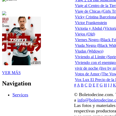
Viaje al Centro de la Tierr
Viaje de Chicas (Girls Tr
Vicky Cristina Barcelona
Victor Frankenstein
Victoria y Abdul (Victor
Viejos (Old)
Viernes Negro (Black Fr
Viuda Negra (Black Wido
Viudas (Widows)
Viviendo al Límite (Spri
Viviendo con el enemigo
vivir de noche (live by ni
VER MÁS
Votos de Amor (The Vo
Vox Lux El Precio de la
Navigation
#
A
B
C
D
E
F
G
H
I
J
K
© Boletodecine.com. T
Services
a
info@boletodecine
Las fotos y materiale
respectivas productora