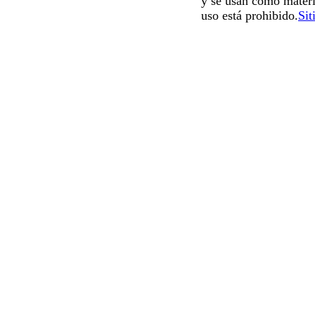
y se usan como materi
uso está prohibido.
Sit