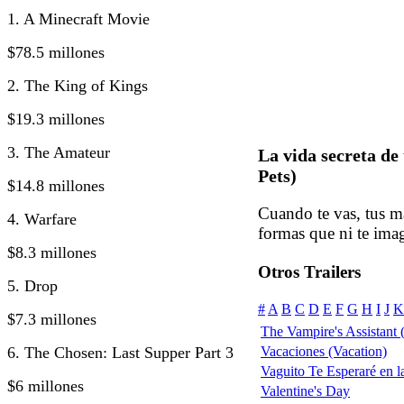
1. A Minecraft Movie
$78.5 millones
2. The King of Kings
$19.3 millones
3. The Amateur
La vida secreta de
Pets)
$14.8 millones
Cuando te vas, tus m
4. Warfare
formas que ni te ima
$8.3 millones
Otros Trailers
5. Drop
#
A
B
C
D
E
F
G
H
I
J
K
$7.3 millones
The Vampire's Assistant
6. The Chosen: Last Supper Part 3
Vacaciones (Vacation)
Vaguito Te Esperaré en la
$6 millones
Valentine's Day