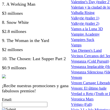
Valentine's Day (trailer 2
7. A Working Man
Valerian y la ciudad de l
Valhalla Rising
$3 millones
Valkyrie (trailer 1)
8. Snow White
Valkyrie (trailer 2)
Vamos a la Luna 3D
$2.8 millones
Vampire Academy
Vampires Suck
9. The Woman in the Yard
Vamps
$2 millones
Van Diemen's Land
Vecinos Cercanos del 3er
10. The Chosen: Last Supper Part 2
Venganza (Cold Pursuit)
Venganza Implacable (Ho
$0.9 millones
Venganza Silenciosa (Sil
Venom
Venom Carnage Liberado
¡Recibe nuestras promociones y gana
Venom: El último baile
fabulosos premios!
Verdad o Reto (Truth or 
Veronica Mars
Email:
Vértigo (Fall)
Viaje 2 La Isla Misterios