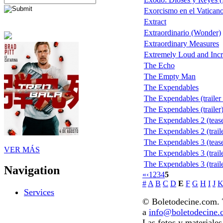
Exorcismo en el Vatican
Extract
Extraordinario (Wonder)
Extraordinary Measures
Extremely Loud and Incr
The Echo
The Empty Man
The Expendables
The Expendables (trailer
The Expendables (trailer
The Expendables 2 (tease
The Expendables 2 (traile
The Expendables 3 (tease
VER MÁS
The Expendables 3 (traile
The Expendables 3 (traile
Navigation
«
‹
1
2
3
4
5
#
A
B
C
D
E
F
G
H
I
J
Services
© Boletodecine.com. T
a
info@boletodecine
Las fotos y materiale