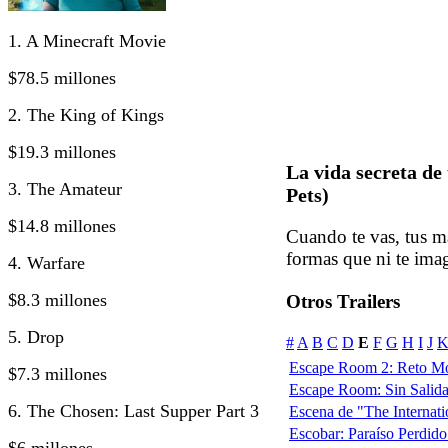
1. A Minecraft Movie
$78.5 millones
2. The King of Kings
$19.3 millones
La vida secreta de
3. The Amateur
Pets)
$14.8 millones
Cuando te vas, tus m
formas que ni te ima
4. Warfare
$8.3 millones
Otros Trailers
5. Drop
#
A
B
C
D
E
F
G
H
I
J
Escape Room 2: Reto Mo
$7.3 millones
Escape Room: Sin Salid
6. The Chosen: Last Supper Part 3
Escena de "The Internati
Escobar: Paraíso Perdido
$6 millones