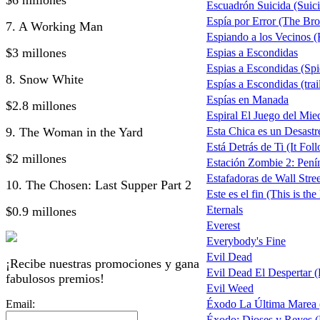
Escuadrón Suicida (Suici
Espía por Error (The Br
7. A Working Man
Espiando a los Vecinos (
$3 millones
Espias a Escondidas
Espias a Escondidas (Spi
8. Snow White
Espías a Escondidas (trai
Espías en Manada
$2.8 millones
Espiral El Juego del Mi
9. The Woman in the Yard
Esta Chica es un Desastr
Está Detrás de Ti (It Fol
$2 millones
Estación Zombie 2: Pení
Estafadoras de Wall Stree
10. The Chosen: Last Supper Part 2
Este es el fin (This is th
Eternals
$0.9 millones
Everest
Everybody's Fine
Evil Dead
¡Recibe nuestras promociones y gana
Evil Dead El Despertar (
fabulosos premios!
Evil Weed
Email:
Éxodo La Última Marea 
Éxodo: Dioses y Reyes 