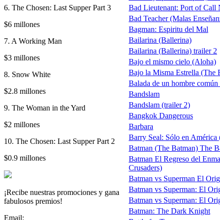
6. The Chosen: Last Supper Part 3
Bad Lieutenant: Port of Cal
Bad Teacher (Malas Enseñan
$6 millones
Bagman: Espiritu del Mal
Bailarina (Ballerina)
7. A Working Man
Bailarina (Ballerina) trailer 2
$3 millones
Bajo el mismo cielo (Aloha)
Bajo la Misma Estrella (The F
8. Snow White
Balada de un hombre común 
$2.8 millones
Bandslam
Bandslam (trailer 2)
9. The Woman in the Yard
Bangkok Dangerous
$2 millones
Barbara
Barry Seal: Sólo en América
10. The Chosen: Last Supper Part 2
Batman (The Batman) The Bat 
$0.9 millones
Batman El Regreso del Enma
Crusaders)
Batman vs Superman El Origen d
Batman vs Superman: El Origen
¡Recibe nuestras promociones y gana
Batman vs Superman: El Origen
fabulosos premios!
Batman: The Dark Knight
Email: