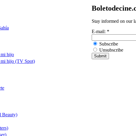
Boletodecine
Stay informed on our l
Bahía
E-mail:
*
Subscribe
Unsubscribe
 mi hijo
 mi hijo (TV Spot)
rte
l Beauty)
ters)
ser)