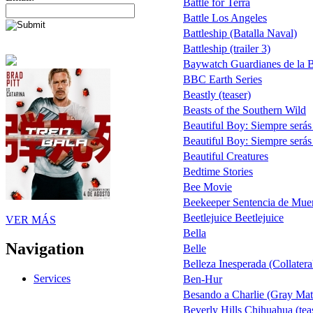
Battle for Terra
Battle Los Angeles
Battleship (Batalla Naval)
Battleship (trailer 3)
Baywatch Guardianes de la 
BBC Earth Series
Beastly (teaser)
Beasts of the Southern Wild
Beautiful Boy: Siempre serás
Beautiful Boy: Siempre serás
Beautiful Creatures
Bedtime Stories
Bee Movie
Beekeeper Sentencia de Mue
Beetlejuice Beetlejuice
VER MÁS
Bella
Navigation
Belle
Belleza Inesperada (Collatera
Services
Ben-Hur
Besando a Charlie (Gray Mat
Beverly Hills Chihuahua (tea