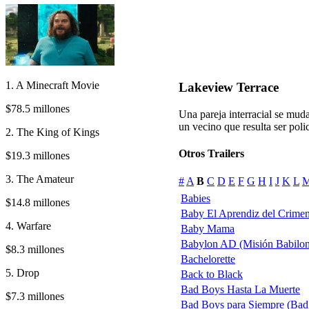
1. A Minecraft Movie
Lakeview Terrace
$78.5 millones
Una pareja interracial se mu
un vecino que resulta ser polic
2. The King of Kings
Otros Trailers
$19.3 millones
3. The Amateur
#
A
B
C
D
E
F
G
H
I
J
K
L
Babies
$14.8 millones
Baby El Aprendiz del Crimen
4. Warfare
Baby Mama
Babylon AD (Misión Babilon
$8.3 millones
Bachelorette
5. Drop
Back to Black
Bad Boys Hasta La Muerte
$7.3 millones
Bad Boys para Siempre (Bad B