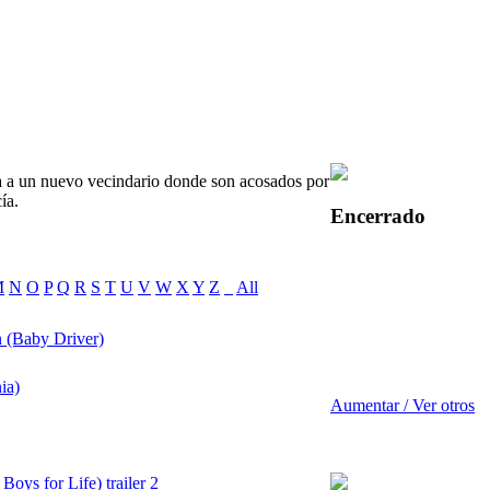
da a un nuevo vecindario donde son acosados por
ía.
Encerrado
M
N
O
P
Q
R
S
T
U
V
W
X
Y
Z
_
All
 (Baby Driver)
ia)
Aumentar / Ver otros
oys for Life) trailer 2