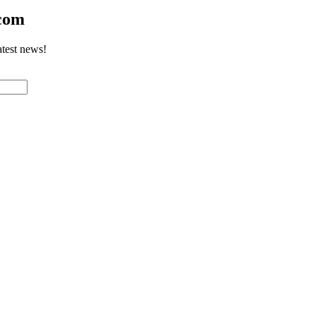
.com
atest news!