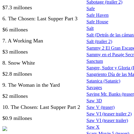
Sabotage (trailer 2)
$7.3 millones
Safe
Safe Haven
6. The Chosen: Last Supper Part 3
Safe House
Salt
$6 millones
Salt (Detrás de las cámar
7. A Working Man
Salt (trailer 2)
Sammy 2 El Gran Escap
$3 millones
Sammy en el Pasaje Secr
Sanctum
8. Snow White
Sangre, Sudor y Gloria (P
$2.8 millones
Sangriento Día de las M
Satanica (Satanic)
9. The Woman in the Yard
Savages
Saving Mr. Banks (teaser
$2 millones
Saw 3D
10. The Chosen: Last Supper Part 2
Saw V (teaser)
Saw VI (teaser trailer 2)
$0.9 millones
Saw VI (teaser trailer)
Saw X
Scary Movie 5 (teaser)