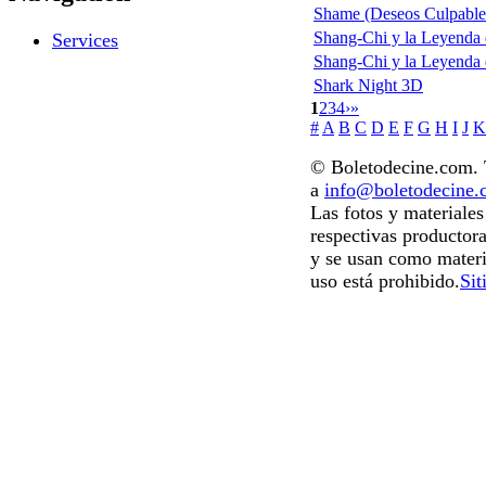
Shame (Deseos Culpable
Shang-Chi y la Leyenda d
Services
Shang-Chi y la Leyenda 
Shark Night 3D
1
2
3
4
›
»
#
A
B
C
D
E
F
G
H
I
J
K
© Boletodecine.com. T
a
info@boletodecine
Las fotos y materiale
respectivas productora
y se usan como materi
uso está prohibido.
Sit