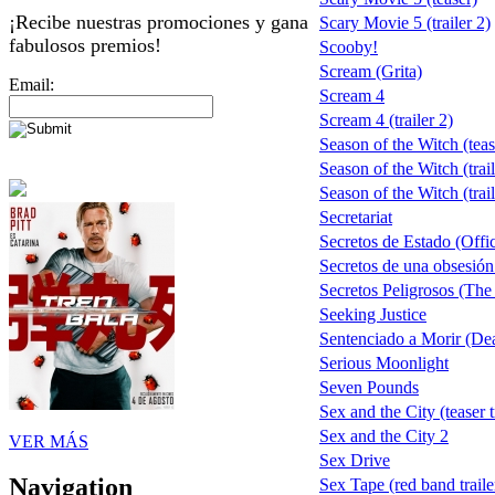
¡Recibe nuestras promociones y gana
Scary Movie 5 (trailer 2)
fabulosos premios!
Scooby!
Scream (Grita)
Email:
Scream 4
Scream 4 (trailer 2)
Season of the Witch (teas
Season of the Witch (trail
Season of the Witch (trail
Secretariat
Secretos de Estado (Offic
Secretos de una obsesión 
Secretos Peligrosos (The
Seeking Justice
Sentenciado a Morir (De
Serious Moonlight
Seven Pounds
Sex and the City (teaser t
Sex and the City 2
VER MÁS
Sex Drive
Navigation
Sex Tape (red band traile