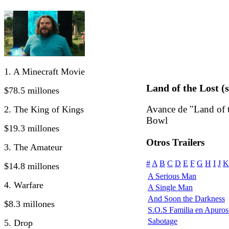
1. A Minecraft Movie
Land of the Lost (
$78.5 millones
Avance de "Land of t
2. The King of Kings
Bowl
$19.3 millones
Otros Trailers
3. The Amateur
#
A
B
C
D
E
F
G
H
I
J
K
$14.8 millones
A Serious Man
4. Warfare
A Single Man
And Soon the Darkness
$8.3 millones
S.O.S Familia en Apuros
Sabotage
5. Drop