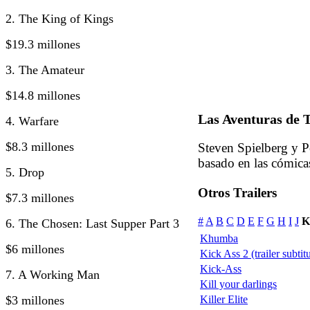
2. The King of Kings
$19.3 millones
3. The Amateur
$14.8 millones
Las Aventuras de T
4. Warfare
$8.3 millones
Steven Spielberg y P
basado en las cómica
5. Drop
Otros Trailers
$7.3 millones
#
A
B
C
D
E
F
G
H
I
J
K
6. The Chosen: Last Supper Part 3
Khumba
$6 millones
Kick Ass 2 (trailer subtit
Kick-Ass
7. A Working Man
Kill your darlings
$3 millones
Killer Elite