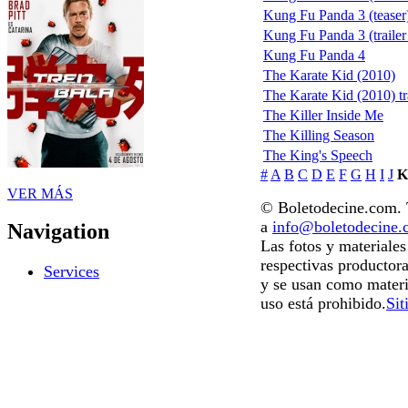
Kung Fu Panda 3 (teaser
Kung Fu Panda 3 (trailer 
Kung Fu Panda 4
The Karate Kid (2010)
The Karate Kid (2010) tr
The Killer Inside Me
The Killing Season
The King's Speech
#
A
B
C
D
E
F
G
H
I
J
K
VER MÁS
© Boletodecine.com. T
a
info@boletodecine
Navigation
Las fotos y materiale
respectivas productora
Services
y se usan como materi
uso está prohibido.
Sit