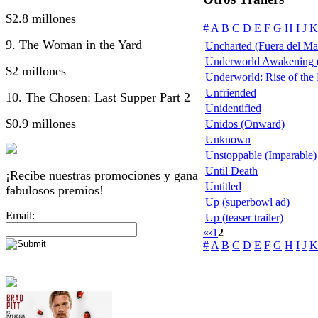
$2.8 millones
#
A
B
C
D
E
F
G
H
I
J
K
9. The Woman in the Yard
Uncharted (Fuera del M
Underworld Awakening (
$2 millones
Underworld: Rise of the
Unfriended
10. The Chosen: Last Supper Part 2
Unidentified
$0.9 millones
Unidos (Onward)
Unknown
Unstoppable (Imparable) t
Until Death
¡Recibe nuestras promociones y gana
Untitled
fabulosos premios!
Up (superbowl ad)
Email:
Up (teaser trailer)
«
‹
1
2
#
A
B
C
D
E
F
G
H
I
J
K