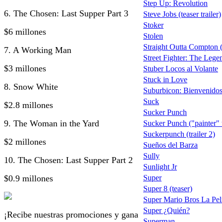
Step Up: Revolution
6. The Chosen: Last Supper Part 3
Steve Jobs (teaser trailer)
Stoker
$6 millones
Stolen
Straight Outta Compton (
7. A Working Man
Street Fighter: The Lege
$3 millones
Stuber Locos al Volante
Stuck in Love
8. Snow White
Suburbicon: Bienvenidos 
Suck
$2.8 millones
Sucker Punch
9. The Woman in the Yard
Sucker Punch ("painter" t
Suckerpunch (trailer 2)
$2 millones
Sueños del Barza
Sully
10. The Chosen: Last Supper Part 2
Sunlight Jr
$0.9 millones
Super
Super 8 (teaser)
Super Mario Bros La Pel
Super ¿Quién?
¡Recibe nuestras promociones y gana
Superman