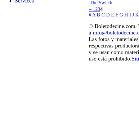
Services
The Switch
«
‹
1
2
3
4
#
A
B
C
D
E
F
G
H
I
J
K
© Boletodecine.com. T
a
info@boletodecine
Las fotos y materiale
respectivas productora
y se usan como materi
uso está prohibido.
Sit