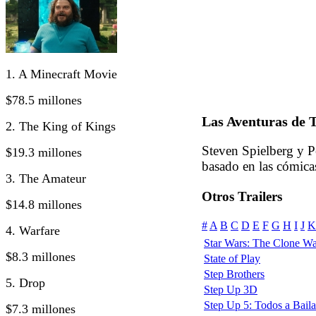
1. A Minecraft Movie
$78.5 millones
Las Aventuras de T
2. The King of Kings
Steven Spielberg y P
$19.3 millones
basado en las cómica
3. The Amateur
Otros Trailers
$14.8 millones
#
A
B
C
D
E
F
G
H
I
J
K
4. Warfare
Star Wars: The Clone Wa
$8.3 millones
State of Play
Step Brothers
5. Drop
Step Up 3D
Step Up 5: Todos a Baila
$7.3 millones