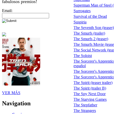
fabulosos premios!
Superman Man of Steel 
Email:
Surrogates
Survival of the Dead
Suspiria
The Seventh Son (teaser)
The Smurfs (trailer)
The Smurfs 2 (teaser)
The Smurfs Movie (tease
The Social Network (teas
The Soloist
The Sorcerer's Apprentice
español
The Sorcerer's Apprentice 
The Sorcerer's Apprentice 
The Spirit (teaser trailer)
The Spirit (trailer B)
VER MÁS
The Spy Next Door
The Starving Games
Navigation
The Stepfather
The Strangers