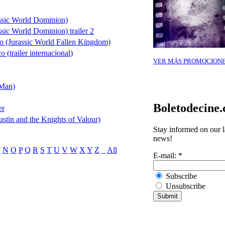
ssic World Dominion)
sic World Dominion) trailer 2
do (Jurassic World Fallen Kingdom)
 (trailer internacional)
VER MÁS PROMOCION
 Man)
Boletodecine
er
Justin and the Knights of Valour)
Stay informed on our l
news!
M
N
O
P
Q
R
S
T
U
V
W
X
Y
Z
_
All
E-mail:
*
Subscribe
Unsubscribe