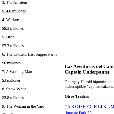
3. The Amateur
$14.8 millones
4. Warfare
$8.3 millones
5. Drop
$7.3 millones
6. The Chosen: Last Supper Part 3
$6 millones
Las Aventuras del Capi
Captain Underpants)
7. A Working Man
$3 millones
George y Harold hipnotizan a s
indescriptible "capitán calzonc
8. Snow White
Otros Trailers
$2.8 millones
9. The Woman in the Yard
#
A
B
C
D
E
F
G
H
I
J
K
L
Jurassic Park 3D