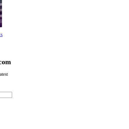
ES
.com
atest