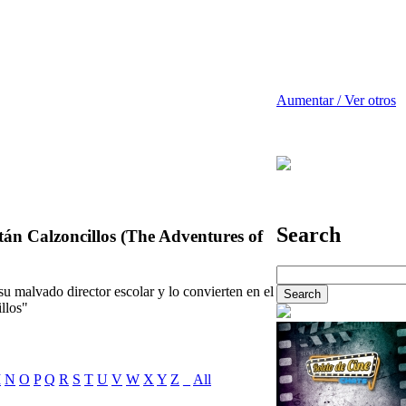
Aumentar / Ver otros
Search
tán Calzoncillos (The Adventures of
u malvado director escolar y lo convierten en el
illos"
M
N
O
P
Q
R
S
T
U
V
W
X
Y
Z
_
All