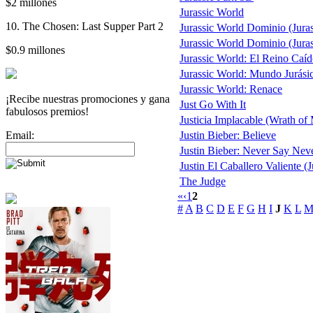
$2 millones
Jurassic World
10. The Chosen: Last Supper Part 2
Jurassic World Dominio (Jura
Jurassic World Dominio (Juras
$0.9 millones
Jurassic World: El Reino Caí
Jurassic World: Mundo Jurásico
Jurassic World: Renace
¡Recibe nuestras promociones y gana
Just Go With It
fabulosos premios!
Justicia Implacable (Wrath of
Email:
Justin Bieber: Believe
Justin Bieber: Never Say Nev
Justin El Caballero Valiente (
The Judge
«
‹
1
2
#
A
B
C
D
E
F
G
H
I
J
K
L