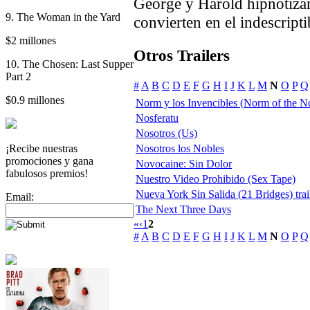
George y Harold hipnotizan
9. The Woman in the Yard
convierten en el indescripti
$2 millones
Otros Trailers
10. The Chosen: Last Supper
Part 2
#
A
B
C
D
E
F
G
H
I
J
K
L
M
N
O
P
Q
$0.9 millones
Norm y los Invencibles (Norm of the N
Nosferatu
Nosotros (Us)
¡Recibe nuestras
Nosotros los Nobles
promociones y gana
Novocaine: Sin Dolor
fabulosos premios!
Nuestro Video Prohibido (Sex Tape)
Nueva York Sin Salida (21 Bridges) trai
Email:
The Next Three Days
«
‹
1
2
#
A
B
C
D
E
F
G
H
I
J
K
L
M
N
O
P
Q