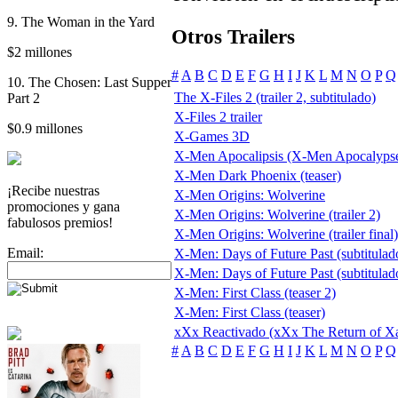
9. The Woman in the Yard
Otros Trailers
$2 millones
#
A
B
C
D
E
F
G
H
I
J
K
L
M
N
O
P
Q
10. The Chosen: Last Supper
The X-Files 2 (trailer 2, subtitulado)
Part 2
X-Files 2 trailer
$0.9 millones
X-Games 3D
X-Men Apocalipsis (X-Men Apocalyps
X-Men Dark Phoenix (teaser)
¡Recibe nuestras
X-Men Origins: Wolverine
promociones y gana
X-Men Origins: Wolverine (trailer 2)
fabulosos premios!
X-Men Origins: Wolverine (trailer final)
Email:
X-Men: Days of Future Past (subtitulado
X-Men: Days of Future Past (subtitulado
X-Men: First Class (teaser 2)
X-Men: First Class (teaser)
xXx Reactivado (xXx The Return of X
#
A
B
C
D
E
F
G
H
I
J
K
L
M
N
O
P
Q