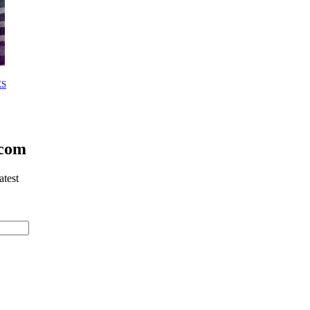
ES
.com
atest