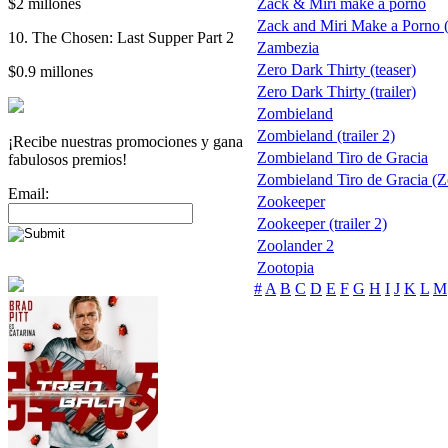
$2 millones
Zack & Miri make a porno
Zack and Miri Make a Porno
10. The Chosen: Last Supper Part 2
Zambezia
Zero Dark Thirty (teaser)
$0.9 millones
Zero Dark Thirty (trailer)
Zombieland
Zombieland (trailer 2)
¡Recibe nuestras promociones y gana
Zombieland Tiro de Gracia
fabulosos premios!
Zombieland Tiro de Gracia (
Email:
Zookeeper
Zookeeper (trailer 2)
Zoolander 2
Zootopia
#
A
B
C
D
E
F
G
H
I
J
K
L
M