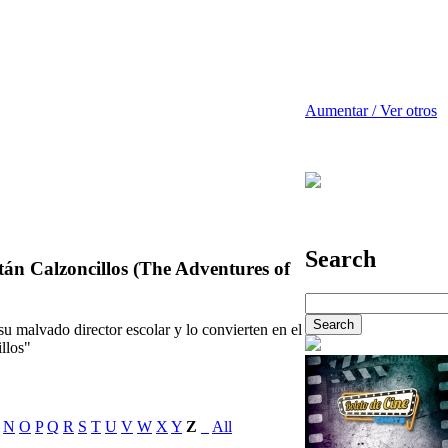
Aumentar / Ver otros
Search
tán Calzoncillos (The Adventures of
u malvado director escolar y lo convierten en el
illos"
N
O
P
Q
R
S
T
U
V
W
X
Y
Z
_
All