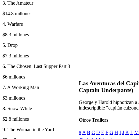
3. The Amateur
$14.8 millones
4. Warfare
$8.3 millones
5. Drop
$7.3 millones
6. The Chosen: Last Supper Part 3
$6 millones
Las Aventuras del Capi
7. A Working Man
Captain Underpants)
$3 millones
George y Harold hipnotizan a s
indescriptible "capitán calzonc
8. Snow White
$2.8 millones
Otros Trailers
9. The Woman in the Yard
#
A
B
C
D
E
F
G
H
I
J
K
L
M