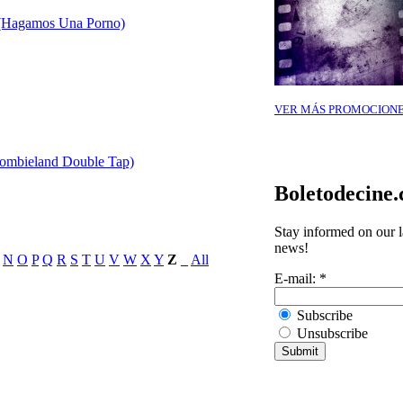
 (Hagamos Una Porno)
VER MÁS PROMOCION
Zombieland Double Tap)
Boletodecine
Stay informed on our l
news!
N
O
P
Q
R
S
T
U
V
W
X
Y
Z
_
All
E-mail:
*
Subscribe
Unsubscribe