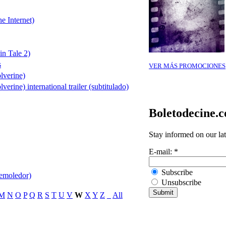
e Internet)
in Tale 2)
s
VER MÁS PROMOCIONES
lverine)
erine) international trailer (subtitulado)
Boletodecine.
Stay informed on our la
E-mail:
*
Subscribe
emoledor)
Unsubscribe
M
N
O
P
Q
R
S
T
U
V
W
X
Y
Z
_
All