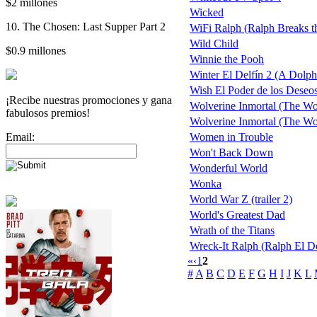
$2 millones
Wicked
10. The Chosen: Last Supper Part 2
WiFi Ralph (Ralph Breaks th
Wild Child
$0.9 millones
Winnie the Pooh
Winter El Delfín 2 (A Dolph
Wish El Poder de los Deseo
¡Recibe nuestras promociones y gana
Wolverine Inmortal (The Wo
fabulosos premios!
Wolverine Inmortal (The Wolv
Email:
Women in Trouble
Won't Back Down
Wonderful World
Wonka
World War Z (trailer 2)
World's Greatest Dad
Wrath of the Titans
Wreck-It Ralph (Ralph El D
«
‹
1
2
#
A
B
C
D
E
F
G
H
I
J
K
L