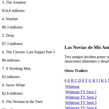
3. The Amateur
$14.8 millones
4. Warfare
$8.3 millones
5. Drop
$7.3 millones
Las Novias de Mis A
6. The Chosen: Last Supper Part 3
Tres amigos deciden poner su
$6 millones
situaciones hilarantes y desaf
7. A Working Man
Otros Trailers
$3 millones
#
A
B
C
D
E
F
G
H
I
J
K
L
8. Snow White
Whiteout
Whiteout TV Spot 1
$2.8 millones
Whiteout TV Spot 2
9. The Woman in the Yard
Whiteout TV Spot 3
Whiteout TV Spot 4