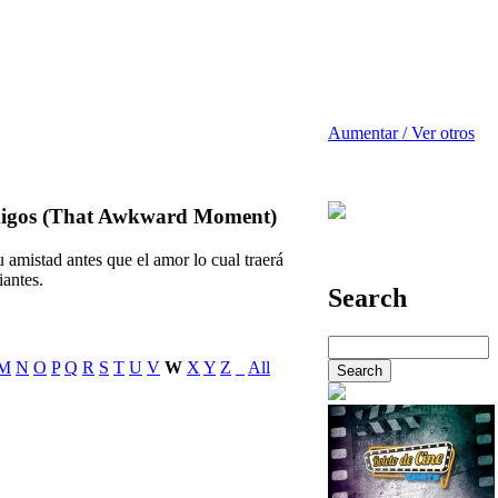
Aumentar / Ver otros
migos (That Awkward Moment)
 amistad antes que el amor lo cual traerá
iantes.
Search
M
N
O
P
Q
R
S
T
U
V
W
X
Y
Z
_
All