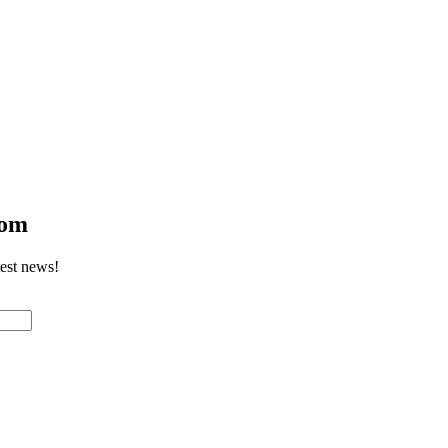
com
test news!