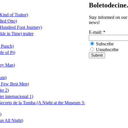
Boletodecine
Kind of Traitor)
Stay informed on our 
led Otto)
news!
 Hundred Foot Journey)
E-mail:
*
le in Time) trailer
Subscribe
 Punch)
Unsubscribe
fe of Pi)
ery Man)
Mum)
A Few Best Men)
er 2)
er internacional 1)
ecreto de la Tumba (A Night at the Museum 3:
)
n All Night)