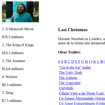
1. A Minecraft Movie
Last Christmas
$78.5 millones
Durante Navidad en Londres, un
amor de la forma más inesperad
2. The King of Kings
Otros Trailers
$19.3 millones
3. The Amateur
#
A
B
C
D
E
F
G
H
I
J
K
L
M
"Up in the Air" trailer
$14.8 millones
The Ugly Truth
4. Warfare
The Unborn
The Uninvited
$8.3 millones
Uglydolls
5. Drop
Último Viaje a las Vegas (Last
Un Amigo Abominable (Abomi
$7.3 millones
Un Amor Extraordinario (Ordi