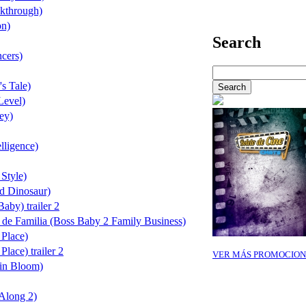
kthrough)
on)
Search
cers)
s Tale)
Level)
ey)
lligence)
Style)
d Dinosaur)
aby) trailer 2
 de Familia (Boss Baby 2 Family Business)
 Place)
lace) trailer 2
VER MÁS PROMOCION
in Bloom)
Along 2)