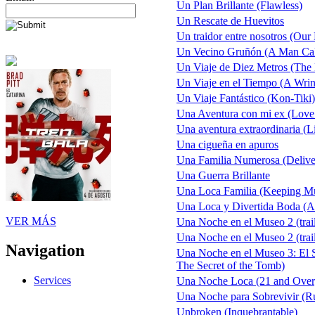
Un Plan Brillante (Flawless)
Un Rescate de Huevitos
Un traidor entre nosotros (Our 
Un Vecino Gruñón (A Man Cal
Un Viaje de Diez Metros (The
Un Viaje en el Tiempo (A Wrink
Un Viaje Fantástico (Kon-Tiki)
Una Aventura con mi ex (Love
Una aventura extraordinaria (Li
Una cigueña en apuros
Una Familia Numerosa (Deliv
Una Guerra Brillante
Una Loca Familia (Keeping 
Una Loca y Divertida Boda (
VER MÁS
Una Noche en el Museo 2 (trail
Una Noche en el Museo 2 (trail
Navigation
Una Noche en el Museo 3: El S
The Secret of the Tomb)
Services
Una Noche Loca (21 and Over
Una Noche para Sobrevivir (Ru
Unbroken (Inquebrantable)