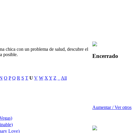
a chica con un problema de salud, descubre el
a posible.
Encerrado
N
O
P
Q
R
S
T
U
V
W
X
Y
Z
_
All
Aumentar / Ver otros
 Vegas)
nable)
nary Love)