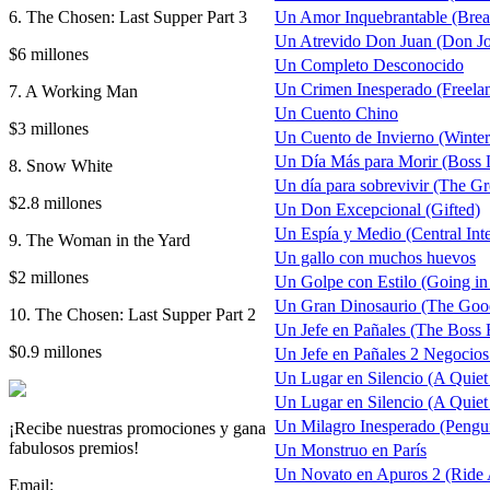
6. The Chosen: Last Supper Part 3
Un Amor Inquebrantable (Brea
Un Atrevido Don Juan (Don J
$6 millones
Un Completo Desconocido
Un Crimen Inesperado (Freelan
7. A Working Man
Un Cuento Chino
$3 millones
Un Cuento de Invierno (Winter'
Un Día Más para Morir (Boss 
8. Snow White
Un día para sobrevivir (The Gr
$2.8 millones
Un Don Excepcional (Gifted)
Un Espía y Medio (Central Inte
9. The Woman in the Yard
Un gallo con muchos huevos
$2 millones
Un Golpe con Estilo (Going in 
Un Gran Dinosaurio (The Goo
10. The Chosen: Last Supper Part 2
Un Jefe en Pañales (The Boss B
$0.9 millones
Un Jefe en Pañales 2 Negocios
Un Lugar en Silencio (A Quiet
Un Lugar en Silencio (A Quiet P
Un Milagro Inesperado (Pengu
¡Recibe nuestras promociones y gana
fabulosos premios!
Un Monstruo en París
Un Novato en Apuros 2 (Ride 
Email: