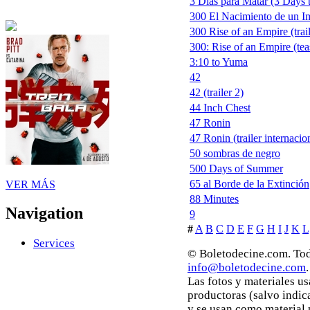
3 Días para Matar (3 Days t
300 El Nacimiento de un I
300 Rise of an Empire (trail
300: Rise of an Empire (tea
3:10 to Yuma
42
42 (trailer 2)
44 Inch Chest
47 Ronin
47 Ronin (trailer internacio
50 sombras de negro
500 Days of Summer
65 al Borde de la Extinción
VER MÁS
88 Minutes
Navigation
9
#
A
B
C
D
E
F
G
H
I
J
K
L
Services
© Boletodecine.com. Tod
info@boletodecine.com
.
Las fotos y materiales u
productoras (salvo indic
y se usan como material