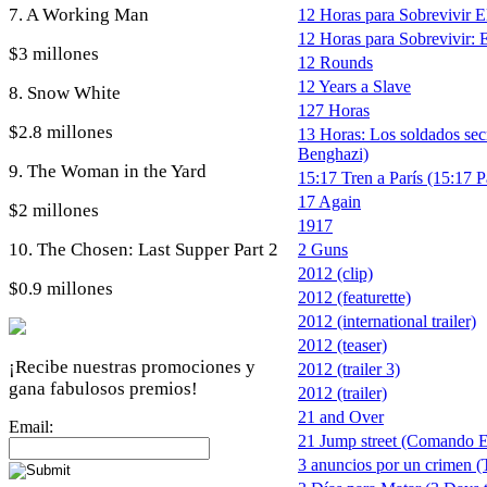
7. A Working Man
12 Horas para Sobrevivir El
12 Horas para Sobrevivir: 
$3 millones
12 Rounds
12 Years a Slave
8. Snow White
127 Horas
$2.8 millones
13 Horas: Los soldados secr
Benghazi)
9. The Woman in the Yard
15:17 Tren a París (15:17 P
17 Again
$2 millones
1917
10. The Chosen: Last Supper Part 2
2 Guns
2012 (clip)
$0.9 millones
2012 (featurette)
2012 (international trailer)
2012 (teaser)
¡Recibe nuestras promociones y
2012 (trailer 3)
gana fabulosos premios!
2012 (trailer)
21 and Over
Email:
21 Jump street (Comando E
3 anuncios por un crimen (