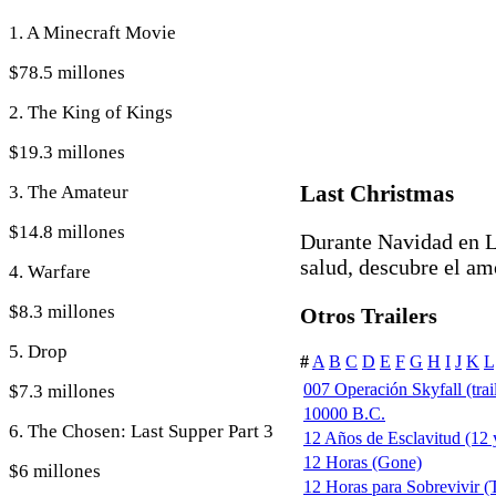
1. A Minecraft Movie
$78.5 millones
2. The King of Kings
$19.3 millones
Last Christmas
3. The Amateur
$14.8 millones
Durante Navidad en L
salud, descubre el am
4. Warfare
$8.3 millones
Otros Trailers
5. Drop
#
A
B
C
D
E
F
G
H
I
J
K
L
007 Operación Skyfall (trail
$7.3 millones
10000 B.C.
6. The Chosen: Last Supper Part 3
12 Años de Esclavitud (12 y
12 Horas (Gone)
$6 millones
12 Horas para Sobrevivir 