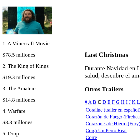
1. A Minecraft Movie
Last Christmas
$78.5 millones
2. The King of Kings
Durante Navidad en L
salud, descubre el am
$19.3 millones
3. The Amateur
Otros Trailers
$14.8 millones
#
A
B
C
D
E
F
G
H
I
J
K
L
Coraline (trailer en español
4. Warfare
Corazón de Fuego (Firehear
$8.3 millones
Corazones de Hierro (Fury) 
Corgi Un Perro Real
5. Drop
Corre