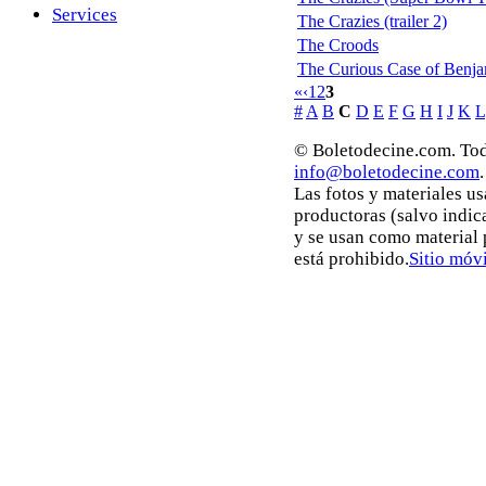
Services
The Crazies (trailer 2)
The Croods
The Curious Case of Benja
«
‹
1
2
3
#
A
B
C
D
E
F
G
H
I
J
K
L
© Boletodecine.com. Tod
info@boletodecine.com
.
Las fotos y materiales u
productoras (salvo indic
y se usan como material
está prohibido.
Sitio móvi