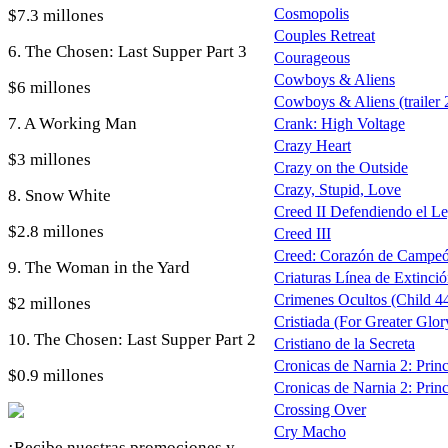
Cosmopolis
$7.3 millones
Couples Retreat
6. The Chosen: Last Supper Part 3
Courageous
Cowboys & Aliens
$6 millones
Cowboys & Aliens (trailer 
7. A Working Man
Crank: High Voltage
Crazy Heart
$3 millones
Crazy on the Outside
Crazy, Stupid, Love
8. Snow White
Creed II Defendiendo el Le
$2.8 millones
Creed III
Creed: Corazón de Campeón 
9. The Woman in the Yard
Criaturas Línea de Extinci
Crimenes Ocultos (Child 4
$2 millones
Cristiada (For Greater Glor
10. The Chosen: Last Supper Part 2
Cristiano de la Secreta
Cronicas de Narnia 2: Princi
$0.9 millones
Cronicas de Narnia 2: Princ
Crossing Over
Cry Macho
¡Recibe nuestras promociones y