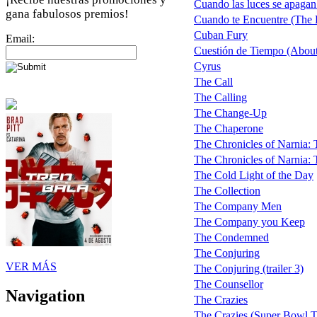
Cuando las luces se apagan
gana fabulosos premios!
Cuando te Encuentre (The
Cuban Fury
Email:
Cuestión de Tiempo (Abou
Cyrus
The Call
The Calling
The Change-Up
The Chaperone
The Chronicles of Narnia:
The Chronicles of Narnia: 
The Cold Light of the Day
The Collection
The Company Men
The Company you Keep
The Condemned
The Conjuring
VER MÁS
The Conjuring (trailer 3)
The Counsellor
Navigation
The Crazies
The Crazies (Super Bowl 