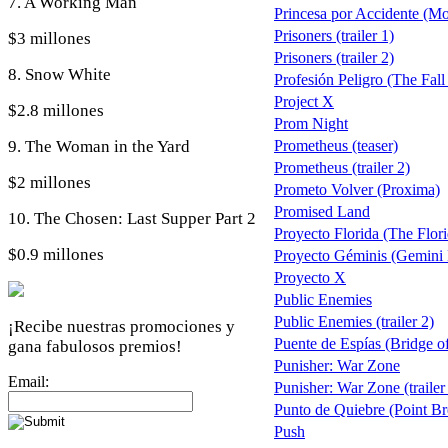
7. A Working Man
Princesa por Accidente (Mo
Prisoners (trailer 1)
$3 millones
Prisoners (trailer 2)
8. Snow White
Profesión Peligro (The Fal
Project X
$2.8 millones
Prom Night
9. The Woman in the Yard
Prometheus (teaser)
Prometheus (trailer 2)
$2 millones
Prometo Volver (Proxima)
Promised Land
10. The Chosen: Last Supper Part 2
Proyecto Florida (The Flori
$0.9 millones
Proyecto Géminis (Gemini
Proyecto X
Public Enemies
Public Enemies (trailer 2)
¡Recibe nuestras promociones y
Puente de Espías (Bridge of
gana fabulosos premios!
Punisher: War Zone
Email:
Punisher: War Zone (trailer
Punto de Quiebre (Point Br
Push