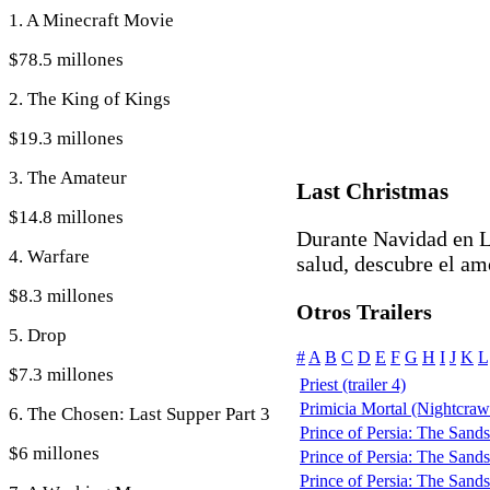
1. A Minecraft Movie
$78.5 millones
2. The King of Kings
$19.3 millones
3. The Amateur
Last Christmas
$14.8 millones
Durante Navidad en L
4. Warfare
salud, descubre el am
$8.3 millones
Otros Trailers
5. Drop
#
A
B
C
D
E
F
G
H
I
J
K
L
$7.3 millones
Priest (trailer 4)
Primicia Mortal (Nightcraw
6. The Chosen: Last Supper Part 3
Prince of Persia: The Sands
$6 millones
Prince of Persia: The Sands
Prince of Persia: The Sands 