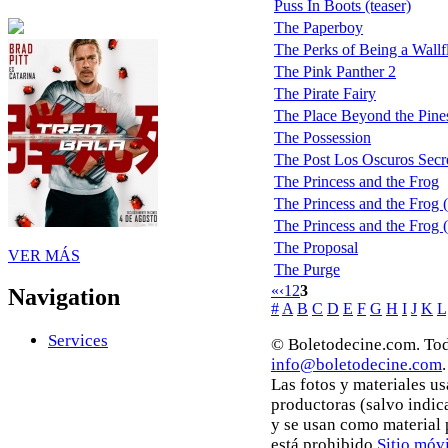
Puss In Boots (teaser)
The Paperboy
The Perks of Being a Wall
The Pink Panther 2
The Pirate Fairy
The Place Beyond the Pine
The Possession
The Post Los Oscuros Secr
The Princess and the Frog
The Princess and the Frog (t
The Princess and the Frog (t
The Proposal
VER MÁS
The Purge
«
‹
1
2
3
Navigation
#
A
B
C
D
E
F
G
H
I
J
K
L
Services
© Boletodecine.com. Tod
info@boletodecine.com
.
Las fotos y materiales u
productoras (salvo indic
y se usan como material
está prohibido.
Sitio móvi