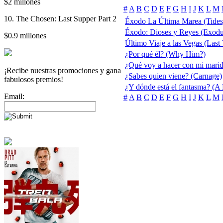
$2 millones
#
A
B
C
D
E
F
G
H
I
J
K
L
M
10. The Chosen: Last Supper Part 2
Éxodo La Última Marea (Tides
Éxodo: Dioses y Reyes (Exodu
$0.9 millones
Último Viaje a las Vegas (Last
¿Por qué él? (Why Him?)
¿Qué voy a hacer con mi mari
¡Recibe nuestras promociones y gana
¿Sabes quien viene? (Carnage)
fabulosos premios!
¿Y dónde está el fantasma? (
Email:
#
A
B
C
D
E
F
G
H
I
J
K
L
M