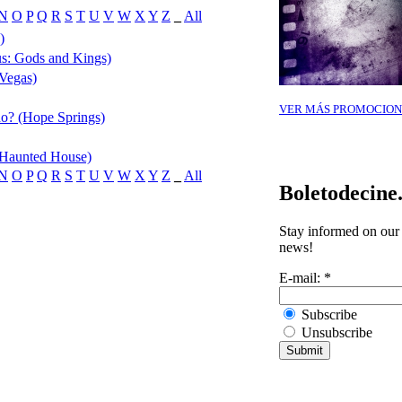
N
O
P
Q
R
S
T
U
V
W
X
Y
Z
_
All
)
s: Gods and Kings)
 Vegas)
VER MÁS PROMOCION
do? (Hope Springs)
A Haunted House)
N
O
P
Q
R
S
T
U
V
W
X
Y
Z
_
All
Boletodecine
Stay informed on our 
news!
E-mail:
*
Subscribe
Unsubscribe