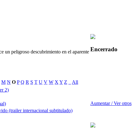
Encerrado
e un peligroso descubrimiento en el aparente
M
N
O
P
Q
R
S
T
U
V
W
X
Y
Z
_
All
er 2)
Aumentar / Ver otros
nal)
do (trailer internacional subtitulado)