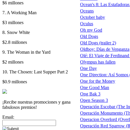
$6 millones
Ocean's 8: Las Estafadoras
Oceans
7. A Working Man
October baby
$3 millones
Oculus
Oh my God
8. Snow White
Old Dogs
$2.8 millones
Old Dogs (trailer 2)
Oldboy: Días de Venganza
9. The Woman in the Yard
Olé: El Viaje de Ferdinand 
$2 millones
Olympus has fallen
One Day
10. The Chosen: Last Supper Part 2
One Direction: Así Somos (
One for the Money
$0.9 millones
One Good Man
Ong Bak 3
Open Season 3
¡Recibe nuestras promociones y gana
Operación Escobar (The Inf
fabulosos premios!
Operación Monumento (T
Email:
Operacion Overlord (Overl
Operación Red Sparrow (R