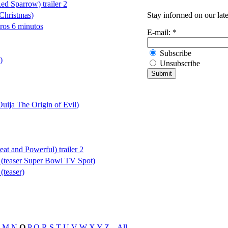
d Sparrow) trailer 2
Stay informed on our lat
Christmas)
ros 6 minutos
E-mail:
*
Subscribe
)
Unsubscribe
Ouija The Origin of Evil)
at and Powerful) trailer 2
 (teaser Super Bowl TV Spot)
(teaser)
M
N
O
P
Q
R
S
T
U
V
W
X
Y
Z
_
All