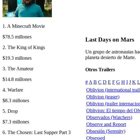
1. A Minecraft Movie
$78.5 millones
Last Days on Mars
2. The King of Kings
Un grupo de astronautas hac
planeta desierto de Marte.
$19.3 millones
3. The Amateur
Otros Trailers
$14.8 millones
#
A
B
C
D
E
F
G
H
I
J
K
L
4. Warfare
Oblivion (international trail
Oblivion (teaser)
$8.3 millones
Oblivion (trailer internacio
Oblivion: El tiempo del Olvi
5. Drop
Observados (Watchers)
$7.3 millones
Observe and Report
Obsesión (Serenity)
6. The Chosen: Last Supper Part 3
Obsessed