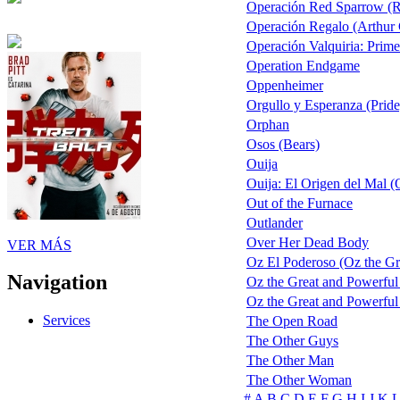
Operación Red Sparrow (Re
Operación Regalo (Arthur 
Operación Valquiria: Prime
Operation Endgame
Oppenheimer
Orgullo y Esperanza (Pride
Orphan
Osos (Bears)
Ouija
Ouija: El Origen del Mal (
Out of the Furnace
Outlander
Over Her Dead Body
VER MÁS
Oz El Poderoso (Oz the Gre
Navigation
Oz the Great and Powerful
Oz the Great and Powerful 
Services
The Open Road
The Other Guys
The Other Man
The Other Woman
#
A
B
C
D
E
F
G
H
I
J
K
L