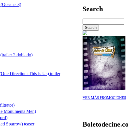
 (Ocean's 8)
Search
(trailer 2 doblado)
One Direction: This Is Us) trailer
VER MÁS PROMOCIONES
iltrator)
he Monuments Men)
ord)
Boletodecine.c
ed Sparrow) teaser