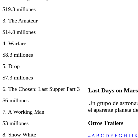
$19.3 millones
3. The Amateur
$14.8 millones
4. Warfare
$8.3 millones
5. Drop
$7.3 millones
6. The Chosen: Last Supper Part 3
Last Days on Mars
$6 millones
Un grupo de astronau
el aparente planeta d
7. A Working Man
Otros Trailers
$3 millones
8. Snow White
#
A
B
C
D
E
F
G
H
I
J
K