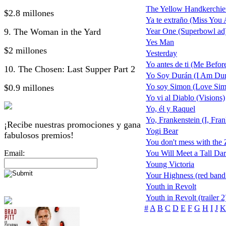
The Yellow Handkerchie
$2.8 millones
Ya te extraño (Miss You 
9. The Woman in the Yard
Year One (Superbowl ad
Yes Man
$2 millones
Yesterday
Yo antes de ti (Me Befor
10. The Chosen: Last Supper Part 2
Yo Soy Durán (I Am Du
Yo soy Simon (Love Si
$0.9 millones
Yo vi al Diablo (Visions)
Yo, él y Raquel
Yo, Frankenstein (I, Fran
¡Recibe nuestras promociones y gana
Yogi Bear
fabulosos premios!
You don't mess with the
Email:
You Will Meet a Tall Dar
Young Victoria
Your Highness (red band t
Youth in Revolt
Youth in Revolt (trailer 2
#
A
B
C
D
E
F
G
H
I
J
K