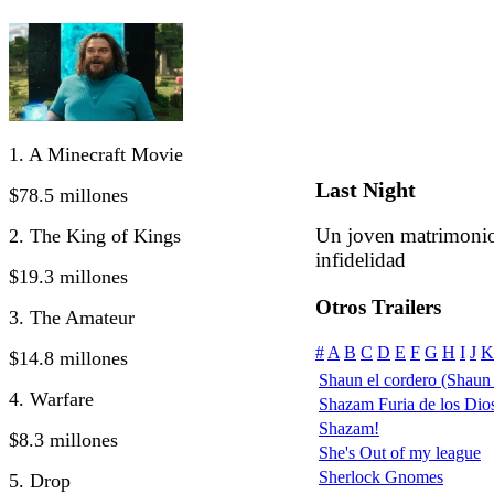
1. A Minecraft Movie
Last Night
$78.5 millones
Un joven matrimonio
2. The King of Kings
infidelidad
$19.3 millones
Otros Trailers
3. The Amateur
#
A
B
C
D
E
F
G
H
I
J
K
$14.8 millones
Shaun el cordero (Shaun
4. Warfare
Shazam Furia de los Dio
Shazam!
$8.3 millones
She's Out of my league
Sherlock Gnomes
5. Drop