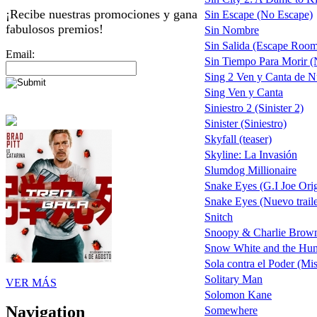
¡Recibe nuestras promociones y gana
Sin Escape (No Escape)
fabulosos premios!
Sin Nombre
Sin Salida (Escape Roo
Email:
Sin Tiempo Para Morir (N
Sing 2 Ven y Canta de 
Sing Ven y Canta
Siniestro 2 (Sinister 2)
Sinister (Siniestro)
Skyfall (teaser)
Skyline: La Invasión
Slumdog Millionaire
Snake Eyes (G.I Joe Ori
Snake Eyes (Nuevo traile
Snitch
Snoopy & Charlie Brown 
Snow White and the Hu
Sola contra el Poder (Mi
Solitary Man
VER MÁS
Solomon Kane
Navigation
Somewhere