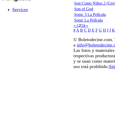
Son Como Niños 2 (Gro
Son of God
Services
Sonic 3 La Película
Sonic La Película
«
‹
1
2
3
4
›
»
#
A
B
C
D
E
F
G
H
I
J
K
© Boletodecine.com. T
a
info@boletodecine
Las fotos y materiale
respectivas productora
y se usan como materi
uso está prohibido.
Sit