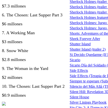
Sherlock Holmes (trailer 
$7.3 millones
Sherlock Holmes (trailer 
Sherlock Holmes (trailer 
6. The Chosen: Last Supper Part 3
Sherlock Holmes featuret
Sherlock Holmes: Juego
$6 millones
Sherlock Holmes: Juego d
7. A Working Man
Shorts: Adventures of t
Shrek Forever After
$3 millones
Shutter Island
Shutter Island (trailer 2)
8. Snow White
Si Decido Quedarme (If I
$2.8 millones
Sicario
Sicario Día del Soldado (
9. The Woman in the Yard
Side Effects
Side Effects (Terapia de
$2 millones
Siempre te esperare (Su
10. The Chosen: Last Supper Part 2
Silencio del Más Allá (T
Silent Hill: Revelation 3
$0.9 millones
Silent House
Silver Linings Playbook
Sin City 2: A Dame to Ki