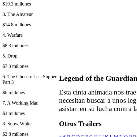
$19.3 millones
3. The Amateur
$14.8 millones
4. Warfare
$8.3 millones
5. Drop
$7.3 millones
6. The Chosen: Last Supper
Legend of the Guardian
Part 3
Esta cinta animada nos tra
$6 millones
necesitan buscar a unos leg
7. A Working Man
asistan en su lucha contra l
$3 millones
Otros Trailers
8. Snow White
$2.8 millones
#
A
B
C
D
E
F
G
H
I
J
K
L
M
N
O
P
Q