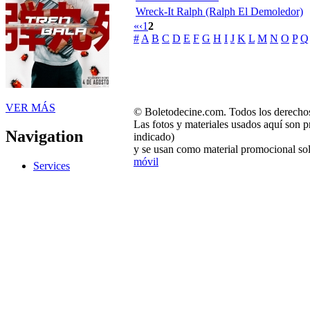
Wreck-It Ralph (Ralph El Demoledor)
«
‹
1
2
#
A
B
C
D
E
F
G
H
I
J
K
L
M
N
O
P
Q
VER MÁS
© Boletodecine.com. Todos los derechos
Las fotos y materiales usados aquí son p
Navigation
indicado)
y se usan como material promocional sol
móvil
Services