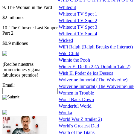
9. The Woman in the Yard
Whiteout
Whiteout TV Spot 1
$2 millones
Whiteout TV Spot 2
Whiteout TV Spot 3
10. The Chosen: Last Supper
Part 2
Whiteout TV Spot 4
Wicked
$0.9 millones
WiFi Ralph (Ralph Breaks the Internet)
Wild Child
Winnie the Pooh
¡Recibe nuestras
Winter El Delfín 2 (A Dolphin Tale 2)
promociones y gana
Wish El Poder de los Deseos
fabulosos premios!
Wolverine Inmortal (The Wolverine)
Email:
Wolverine Inmortal (The Wolverine) inter
Women in Trouble
Won't Back Down
Wonderful World
Wonka
World War Z (trailer 2)
World's Greatest Dad
Wrath of the Titans