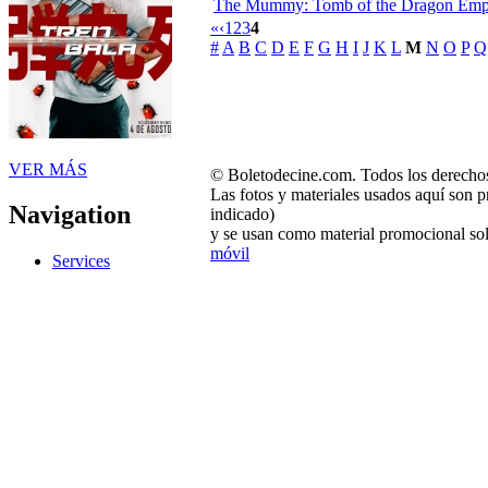
The Mummy: Tomb of the Dragon Empero
«
‹
1
2
3
4
#
A
B
C
D
E
F
G
H
I
J
K
L
M
N
O
P
Q
VER MÁS
© Boletodecine.com. Todos los derechos
Las fotos y materiales usados aquí son p
Navigation
indicado)
y se usan como material promocional sol
móvil
Services