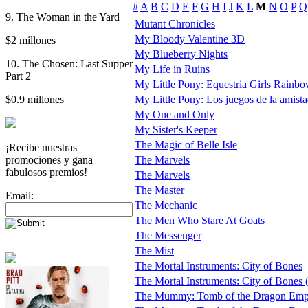
#
A
B
C
D
E
F
G
H
I
J
K
L
M
N
O
P
Q
9. The Woman in the Yard
Mutant Chronicles
My Bloody Valentine 3D
$2 millones
My Blueberry Nights
10. The Chosen: Last Supper
My Life in Ruins
Part 2
My Little Pony: Equestria Girls Rainb
$0.9 millones
My Little Pony: Los juegos de la amist
My One and Only
My Sister's Keeper
The Magic of Belle Isle
¡Recibe nuestras
promociones y gana
The Marvels
fabulosos premios!
The Marvels
The Master
Email:
The Mechanic
The Men Who Stare At Goats
The Messenger
The Mist
The Mortal Instruments: City of Bones
The Mortal Instruments: City of Bones (t
The Mummy: Tomb of the Dragon Emp