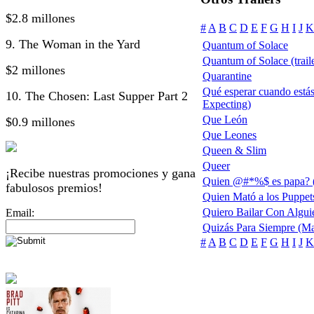
$2.8 millones
#
A
B
C
D
E
F
G
H
I
J
K
9. The Woman in the Yard
Quantum of Solace
Quantum of Solace (traile
$2 millones
Quarantine
Qué esperar cuando está
10. The Chosen: Last Supper Part 2
Expecting)
Que León
$0.9 millones
Que Leones
Queen & Slim
Queer
¡Recibe nuestras promociones y gana
Quien @#*%$ es papa? (
fabulosos premios!
Quien Mató a los Puppet
Quiero Bailar Con Algui
Email:
Quizás Para Siempre (Ma
#
A
B
C
D
E
F
G
H
I
J
K