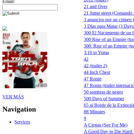
Email:
21 and Over
21 Jump street (Comando 
3 anuncios por un crimen 
3 Días para Matar (3 Days 
300 El Nacimiento de un 
300 Rise of an Empire (trai
300: Rise of an Empire (te
3:10 to Yuma
42
42 (trailer 2)
44 Inch Chest
47 Ronin
47 Ronin (trailer internaci
50 sombras de negro
VER MÁS
500 Days of Summer
65 al Borde de la Extinció
Navigation
88 Minutes
9
Services
A Ciegas (See For Me)
A Good Day to Die Hard: