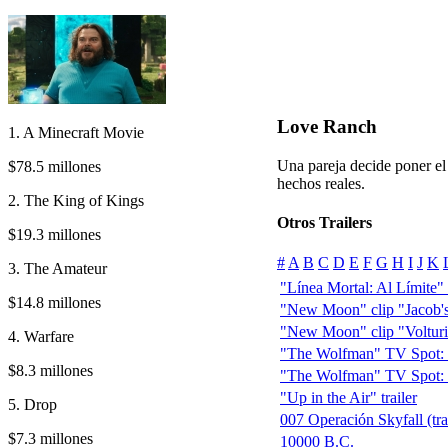
Love Ranch
1. A Minecraft Movie
Una pareja decide poner el
$78.5 millones
hechos reales.
2. The King of Kings
Otros Trailers
$19.3 millones
#
A
B
C
D
E
F
G
H
I
J
K
3. The Amateur
"Línea Mortal: Al Límite" (F
$14.8 millones
"New Moon" clip "Jacob's
"New Moon" clip "Volturi 
4. Warfare
"The Wolfman" TV Spot: 
$8.3 millones
"The Wolfman" TV Spot: 
"Up in the Air" trailer
5. Drop
007 Operación Skyfall (trai
$7.3 millones
10000 B.C.