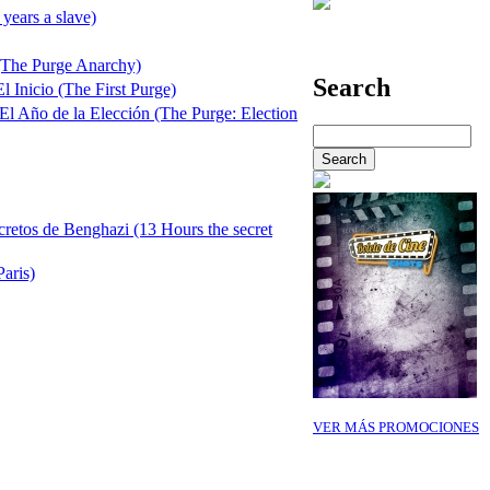
years a slave)
 (The Purge Anarchy)
Search
l Inicio (The First Purge)
 El Año de la Elección (The Purge: Election
cretos de Benghazi (13 Hours the secret
Paris)
VER MÁS PROMOCIONES