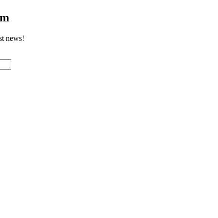
om
st news!