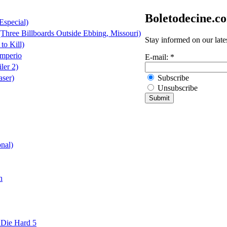
Boletodecine.c
Especial)
(Three Billboards Outside Ebbing, Missouri)
Stay informed on our late
to Kill)
Imperio
E-mail:
*
ler 2)
Subscribe
aser)
Unsubscribe
onal)
n
 Die Hard 5