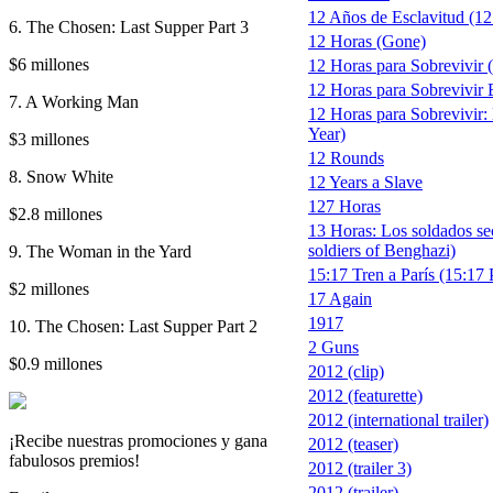
12 Años de Esclavitud (12 
6. The Chosen: Last Supper Part 3
12 Horas (Gone)
$6 millones
12 Horas para Sobrevivir
12 Horas para Sobrevivir E
7. A Working Man
12 Horas para Sobrevivir:
Year)
$3 millones
12 Rounds
8. Snow White
12 Years a Slave
127 Horas
$2.8 millones
13 Horas: Los soldados se
soldiers of Benghazi)
9. The Woman in the Yard
15:17 Tren a París (15:17 
$2 millones
17 Again
1917
10. The Chosen: Last Supper Part 2
2 Guns
$0.9 millones
2012 (clip)
2012 (featurette)
2012 (international trailer)
¡Recibe nuestras promociones y gana
2012 (teaser)
fabulosos premios!
2012 (trailer 3)
2012 (trailer)