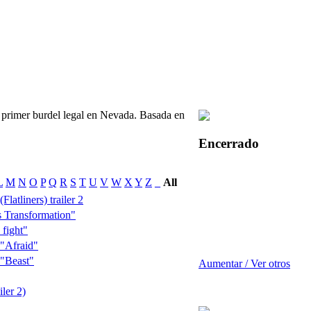
 primer burdel legal en Nevada. Basada en
Encerrado
L
M
N
O
P
Q
R
S
T
U
V
W
X
Y
Z
_
All
latliners) trailer 2
 Transformation"
fight"
"Afraid"
"Beast"
Aumentar / Ver otros
ler 2)