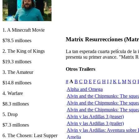
1. A Minecraft Movie
Matrix Resurrecciones (Matr
$78.5 millones
2. The King of Kings
La tan esperada cuarta película de la
presenta su primer avance. "Matrix R
$19.3 millones
Otros Trailers
3. The Amateur
#
A
B
C
D
E
F
G
H
I
J
K
L
M
N
O
$14.8 millones
Alpha and Omega
4. Warfare
Alvin and the Chipmunks: The squea
Alvin and the Chipmunks: The squea
$8.3 millones
Alvin and the Chipmunks: The squeak
5. Drop
Alvin y las Ardillas 3 (teaser)
Alvin y las Ardillas 3 (trailer)
$7.3 millones
Alvin y las Ardillas: Aventura sobr
6. The Chosen: Last Supper
Amelia