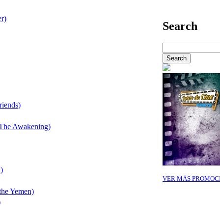
r)
Search
riends)
e The Awakening)
)
VER MÁS PROMOC
 the Yemen)
)