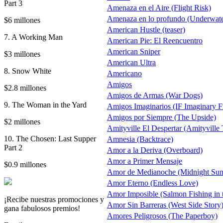
Part 3
Amenaza en el Aire (Flight Risk)
Amenaza en lo profundo (Underwate
$6 millones
American Hustle (teaser)
7. A Working Man
American Pie: El Reencuentro
American Sniper
$3 millones
American Ultra
8. Snow White
Americano
Amigos
$2.8 millones
Amigos de Armas (War Dogs)
9. The Woman in the Yard
Amigos Imaginarios (IF Imaginary F
Amigos por Siempre (The Upside)
$2 millones
Amityville El Despertar (Amityvill
10. The Chosen: Last Supper
Amnesia (Backtrace)
Part 2
Amor a la Deriva (Overboard)
Amor a Primer Mensaje
$0.9 millones
Amor de Medianoche (Midnight Sun
Amor Eterno (Endless Love)
Amor Imposible (Salmon Fishing in
¡Recibe nuestras promociones y
Amor Sin Barreras (West Side Story
gana fabulosos premios!
Amores Peligrosos (The Paperboy)