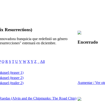
ix Resurrections)
 innovadora franquicia que redefinió un género
Encerrado
esurrecciones" estrenará en diciembre.
P
Q
R
S
T
U
V
W
X
Y
Z
_
All
kquel (teaser 1)
kquel (teaser 2)
Aumentar / Ver ot
quel (trailer 2)
e Ruedas (Alvin and the Chipmunks: The Road Chip)