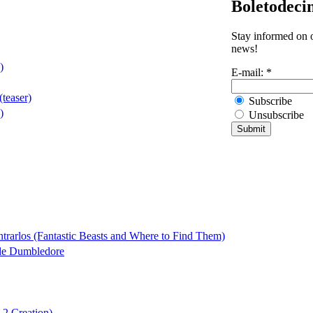
Boletodeci
Stay informed on o
news!
)
E-mail:
*
teaser)
Subscribe
)
Unsubscribe
trarlos (Fantastic Beasts and Where to Find Them)
 de Dumbledore
 2 Creation)