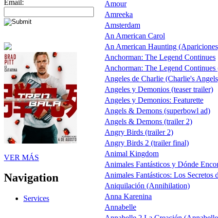
Email:
Amour
Amreeka
Amsterdam
An American Carol
An American Haunting (Apariciones
Anchorman: The Legend Continues
Anchorman: The Legend Continues (
Angeles de Charlie (Charlie's Angels
Angeles y Demonios (teaser trailer)
Angeles y Demonios: Featurette
Angels & Demons (superbowl ad)
Angels & Demons (trailer 2)
Angry Birds (trailer 2)
Angry Birds 2 (trailer final)
Animal Kingdom
VER MÁS
Animales Fantásticos y Dónde Encon
Animales Fantásticos: Los Secretos
Navigation
Aniquilación (Annihilation)
Anna Karenina
Services
Annabelle
Annabelle 2 La Creación (Annabelle