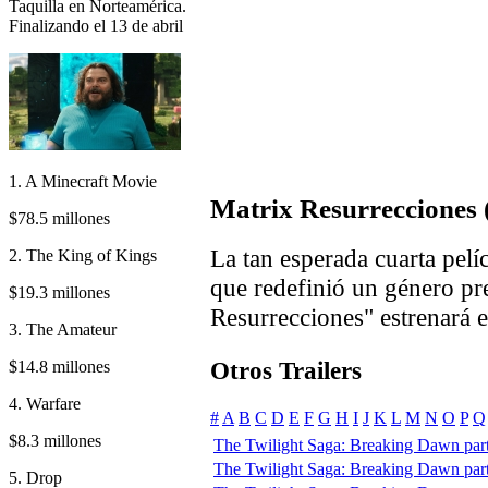
Taquilla en Norteamérica.
Finalizando el 13 de abril
1. A Minecraft Movie
Matrix Resurrecciones 
$78.5 millones
La tan esperada cuarta pelí
2. The King of Kings
que redefinió un género pr
$19.3 millones
Resurrecciones" estrenará 
3. The Amateur
Otros Trailers
$14.8 millones
4. Warfare
#
A
B
C
D
E
F
G
H
I
J
K
L
M
N
O
P
Q
$8.3 millones
The Twilight Saga: Breaking Dawn part 
The Twilight Saga: Breaking Dawn part 1
5. Drop