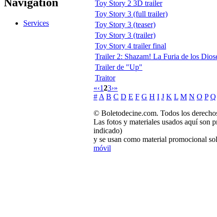
Navigation
Toy Story 2 3D trailer
Toy Story 3 (full trailer)
Services
Toy Story 3 (teaser)
Toy Story 3 (trailer)
Toy Story 4 trailer final
Trailer 2: Shazam! La Furia de los Dios
Trailer de "Up"
Traitor
«
‹
1
2
3
›
»
#
A
B
C
D
E
F
G
H
I
J
K
L
M
N
O
P
Q
© Boletodecine.com. Todos los derechos
Las fotos y materiales usados aquí son p
indicado)
y se usan como material promocional sol
móvil