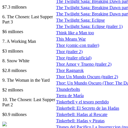
The Twilight Saga: Breaking Dawn part 
$7.3 millones
The Twilight Saga: Breaking Dawn part 2
The Twilight Saga: Breaking Dawn part 2
6. The Chosen: Last Supper
The Twilight Saga: Eclipse
Part 3
The Twilight Saga: Eclipse (trailer 1)
$6 millones
Think like a Man too
This Means War
7. A Working Man
Thor (comic-con trailer)
$3 millones
Thor (trailer 2)
Thor (trailer oficial)
8. Snow White
Thor Amor y Trueno (trailer 2)
$2.8 millones
Thor Ragnarok
Thor Un Mundo Oscuro (trailer 2)
9. The Woman in the Yard
Thor: Un Mundo Oscuro (Thor: The Dark 
Thunderbolts
$2 millones
Tierra de María
10. The Chosen: Last Supper
Tinkerbell y el tesoro perdido
Part 2
Tinkerbell: El Secreto de las Hadas
$0.9 millones
Tinkerbell: Hadas al Rescate
Tinkerbell: Hadas y Piratas
Titanes del Pacifico La Insurreccion (nue