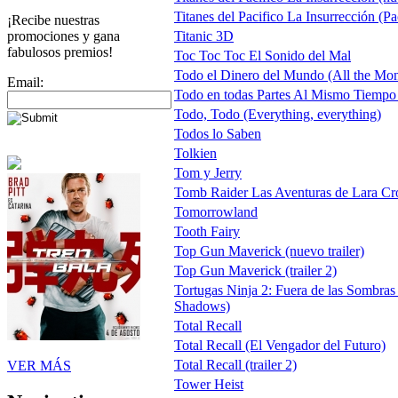
Titanes del Pacifico La Insurrección (Pa
¡Recibe nuestras
promociones y gana
Titanic 3D
fabulosos premios!
Toc Toc Toc El Sonido del Mal
Todo el Dinero del Mundo (All the Mon
Email:
Todo en todas Partes Al Mismo Tiempo
Todo, Todo (Everything, everything)
Todos lo Saben
Tolkien
Tom y Jerry
Tomb Raider Las Aventuras de Lara Cr
Tomorrowland
Tooth Fairy
Top Gun Maverick (nuevo trailer)
Top Gun Maverick (trailer 2)
Tortugas Ninja 2: Fuera de las Sombras
Shadows)
Total Recall
Total Recall (El Vengador del Futuro)
Total Recall (trailer 2)
VER MÁS
Tower Heist