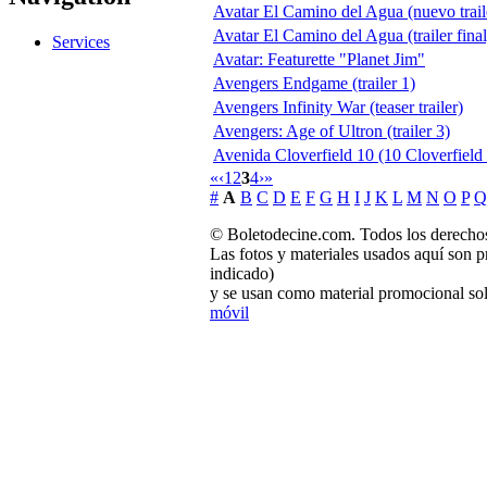
Avatar El Camino del Agua (nuevo trail
Avatar El Camino del Agua (trailer final
Services
Avatar: Featurette "Planet Jim"
Avengers Endgame (trailer 1)
Avengers Infinity War (teaser trailer)
Avengers: Age of Ultron (trailer 3)
Avenida Cloverfield 10 (10 Cloverfield
«
‹
1
2
3
4
›
»
#
A
B
C
D
E
F
G
H
I
J
K
L
M
N
O
P
Q
© Boletodecine.com. Todos los derechos
Las fotos y materiales usados aquí son p
indicado)
y se usan como material promocional sol
móvil