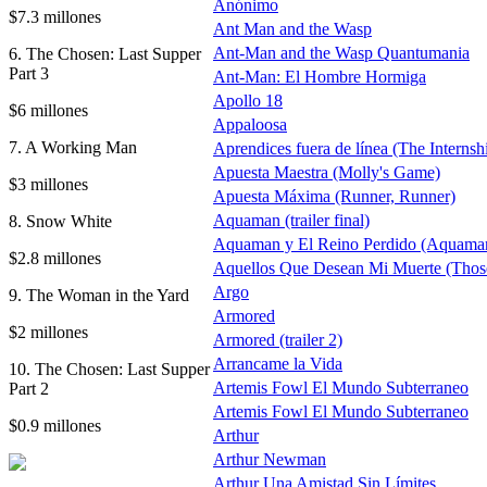
Anónimo
$7.3 millones
Ant Man and the Wasp
Ant-Man and the Wasp Quantumania
6. The Chosen: Last Supper
Part 3
Ant-Man: El Hombre Hormiga
Apollo 18
$6 millones
Appaloosa
7. A Working Man
Aprendices fuera de línea (The Internsh
Apuesta Maestra (Molly's Game)
$3 millones
Apuesta Máxima (Runner, Runner)
Aquaman (trailer final)
8. Snow White
Aquaman y El Reino Perdido (Aquaman
$2.8 millones
Aquellos Que Desean Mi Muerte (Thos
Argo
9. The Woman in the Yard
Armored
$2 millones
Armored (trailer 2)
Arrancame la Vida
10. The Chosen: Last Supper
Artemis Fowl El Mundo Subterraneo
Part 2
Artemis Fowl El Mundo Subterraneo
$0.9 millones
Arthur
Arthur Newman
Arthur Una Amistad Sin Límites