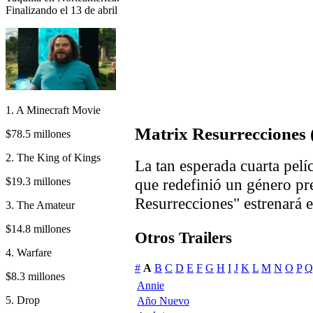
Finalizando el 13 de abril
1. A Minecraft Movie
Matrix Resurrecciones 
$78.5 millones
2. The King of Kings
La tan esperada cuarta pelí
$19.3 millones
que redefinió un género pr
Resurrecciones" estrenará 
3. The Amateur
$14.8 millones
Otros Trailers
4. Warfare
#
A
B
C
D
E
F
G
H
I
J
K
L
M
N
O
P
Q
$8.3 millones
Annie
5. Drop
Año Nuevo