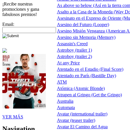
¡Recibe nuestras
As above so below (Así en la tierra com
promociones y gana
Asalto a la Casa de la Moneda (Way D
fabulosos premios!
Asesinato en el Expreso de Oriente (Mu
Email:
Asesino del Futuro (Looper)
Asesino Misión Venganza (American As
Asesino sin Memoria (Memory)
Assassin's Creed
Astroboy (trailer 1)
Astroboy (trailer 2)
At any Price
Atentado en el Estadio (Final Score)
Atentado en París (Bastille Day)
ATM
Atómica (Atomic Blonde)
Atrapen al Gringo (Get the Gringo)
Australia
Automata
Avatar (international trailer)
VER MÁS
Avatar (teaser trailer)
Avatar El Camino del Agua
Navigation