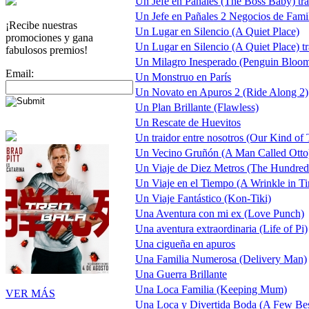
Un Jefe en Pañales (The Boss Baby) trai
Un Jefe en Pañales 2 Negocios de Fami
¡Recibe nuestras
Un Lugar en Silencio (A Quiet Place)
promociones y gana
Un Lugar en Silencio (A Quiet Place) tr
fabulosos premios!
Un Milagro Inesperado (Penguin Bloo
Email:
Un Monstruo en París
Un Novato en Apuros 2 (Ride Along 2)
Un Plan Brillante (Flawless)
Un Rescate de Huevitos
Un traidor entre nosotros (Our Kind of T
Un Vecino Gruñón (A Man Called Otto
Un Viaje de Diez Metros (The Hundred
Un Viaje en el Tiempo (A Wrinkle in Tim
Un Viaje Fantástico (Kon-Tiki)
Una Aventura con mi ex (Love Punch)
Una aventura extraordinaria (Life of Pi)
Una cigueña en apuros
Una Familia Numerosa (Delivery Man)
Una Guerra Brillante
Una Loca Familia (Keeping Mum)
VER MÁS
Una Loca y Divertida Boda (A Few Be