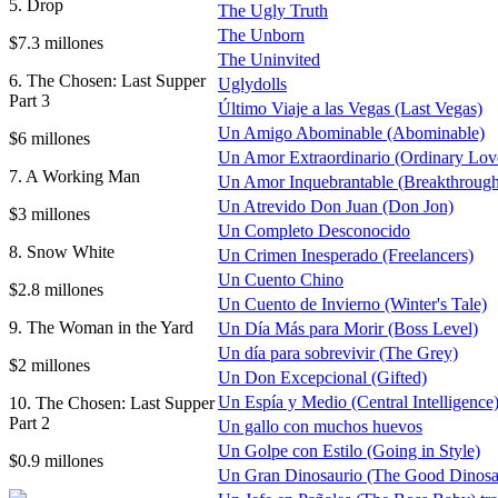
5. Drop
The Ugly Truth
The Unborn
$7.3 millones
The Uninvited
6. The Chosen: Last Supper
Uglydolls
Part 3
Último Viaje a las Vegas (Last Vegas)
Un Amigo Abominable (Abominable)
$6 millones
Un Amor Extraordinario (Ordinary Lov
7. A Working Man
Un Amor Inquebrantable (Breakthrough
Un Atrevido Don Juan (Don Jon)
$3 millones
Un Completo Desconocido
8. Snow White
Un Crimen Inesperado (Freelancers)
Un Cuento Chino
$2.8 millones
Un Cuento de Invierno (Winter's Tale)
9. The Woman in the Yard
Un Día Más para Morir (Boss Level)
Un día para sobrevivir (The Grey)
$2 millones
Un Don Excepcional (Gifted)
Un Espía y Medio (Central Intelligence
10. The Chosen: Last Supper
Part 2
Un gallo con muchos huevos
Un Golpe con Estilo (Going in Style)
$0.9 millones
Un Gran Dinosaurio (The Good Dinosa