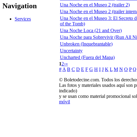
Navigation
Una Noche en el Museo 2 (trailer 2)
Una Noche en el Museo 2 (trailer intern
Una Noche en el Museo 3: El Secreto d
Services
of the Tomb)
Una Noche Loca (21 and Over)
Una Noche para Sobrevivir (Run All Ni
Unbroken (Inquebrantable)
Uncertainty
Uncharted (Fuera del Mapa)
1
2
›
»
#
A
B
C
D
E
F
G
H
I
J
K
L
M
N
O
P
Q
© Boletodecine.com. Todos los derechos
Las fotos y materiales usados aquí son p
indicado)
y se usan como material promocional sol
móvil