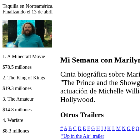
Taquilla en Norteamérica.
Finalizando el 13 de abril
1. A Minecraft Movie
Mi Semana con Marily
$78.5 millones
Cinta biográfica sobre Mar
2. The King of Kings
"The Prince and the Showgi
$19.3 millones
actuación de Michelle Will
Hollywood.
3. The Amateur
$14.8 millones
Otros Trailers
4. Warfare
#
A
B
C
D
E
F
G
H
I
J
K
L
M
N
O
P
Q
$8.3 millones
"Up in the Air" trailer