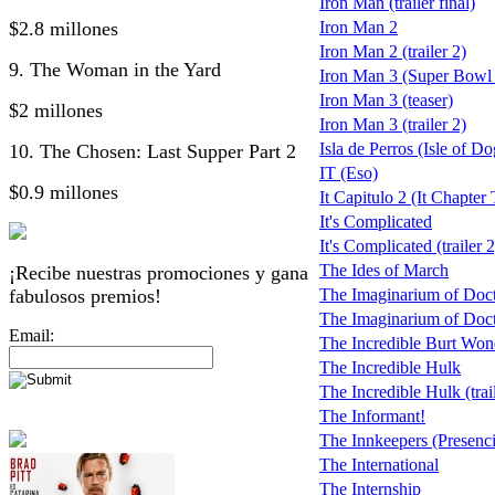
Iron Man (trailer final)
$2.8 millones
Iron Man 2
Iron Man 2 (trailer 2)
9. The Woman in the Yard
Iron Man 3 (Super Bowl 
Iron Man 3 (teaser)
$2 millones
Iron Man 3 (trailer 2)
Isla de Perros (Isle of Do
10. The Chosen: Last Supper Part 2
IT (Eso)
$0.9 millones
It Capitulo 2 (It Chapter
It's Complicated
It's Complicated (trailer 2
The Ides of March
¡Recibe nuestras promociones y gana
fabulosos premios!
The Imaginarium of Doct
The Imaginarium of Doctor
Email:
The Incredible Burt Won
The Incredible Hulk
The Incredible Hulk (trai
The Informant!
The Innkeepers (Presenci
The International
The Internship