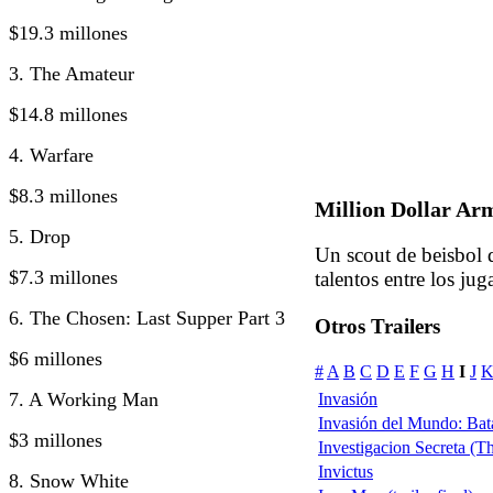
$19.3 millones
3. The Amateur
$14.8 millones
4. Warfare
$8.3 millones
Million Dollar Ar
5. Drop
Un scout de beisbol d
$7.3 millones
talentos entre los jug
6. The Chosen: Last Supper Part 3
Otros Trailers
$6 millones
#
A
B
C
D
E
F
G
H
I
J
7. A Working Man
Invasión
Invasión del Mundo: Bata
$3 millones
Investigacion Secreta (
Invictus
8. Snow White