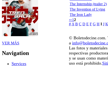
The Internship (trailer 2)
The Invention of Lying
The Iron Lady
«
‹
1
2
#
A
B
C
D
E
F
G
H
I
J
© Boletodecine.com. T
a
info@boletodecine
VER MÁS
Las fotos y materiale
Navigation
respectivas productora
y se usan como materi
uso está prohibido.
Sit
Services