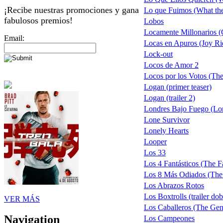
¡Recibe nuestras promociones y gana
Lo que Fuimos (What th
fabulosos premios!
Lobos
Locamente Millonarios (
Email:
Locas en Apuros (Joy Ri
Lock-out
Locos de Amor 2
Locos por los Votos (Th
Logan (primer teaser)
Logan (trailer 2)
Londres Bajo Fuego (Lo
Lone Survivor
Lonely Hearts
Looper
Los 33
Los 4 Fantásticos (The Fa
Los 8 Más Odiados (The 
Los Abrazos Rotos
Los Boxtrolls (trailer do
VER MÁS
Los Caballeros (The Gen
Navigation
Los Campeones