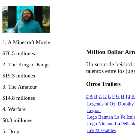
1. A Minecraft Movie
Million Dollar Ar
$78.5 millones
Un scout de beisbol d
2. The King of Kings
talentos entre los jug
$19.3 millones
Otros Trailers
3. The Amateur
#
A
B
C
D
E
F
G
H
I
J
K
$14.8 millones
Legends of Oz: Dorothy'
4. Warfare
Legion
Lego Batman La Película 
$8.3 millones
Lego Ninjago La Pelícu
Les Miserables
5. Drop