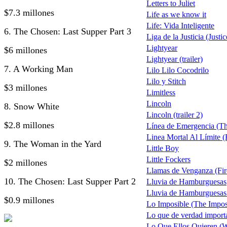
Letters to Juliet
$7.3 millones
Life as we know it
Life: Vida Inteligente
6. The Chosen: Last Supper Part 3
Liga de la Justicia (Justi
Lightyear
$6 millones
Lightyear (trailer)
7. A Working Man
Lilo Lilo Cocodrilo
Lilo y Stitch
$3 millones
Limitless
Lincoln
8. Snow White
Lincoln (trailer 2)
$2.8 millones
Línea de Emergencia (Th
Linea Mortal Al Límite (F
9. The Woman in the Yard
Little Boy
Little Fockers
$2 millones
Llamas de Venganza (Fire
10. The Chosen: Last Supper Part 2
Lluvia de Hamburguesas
Lluvia de Hamburguesas 
$0.9 millones
Lo Imposible (The Impos
Lo que de verdad import
Lo Que Ellos Quieren (