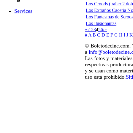
Los Croods (trailer 2 do
Los Extraños Caceria Noc
Services
Los Fantasmas de Scrooge
Los Ilusionautas
«
‹
1
2
3
4
5
6
›
»
#
A
B
C
D
E
F
G
H
I
J
K
© Boletodecine.com. T
a
info@boletodecine
Las fotos y materiale
respectivas productora
y se usan como materi
uso está prohibido.
Sit