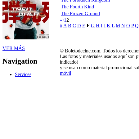
The Fourth Kind
The Frozen Ground
«
‹
1
2
#
A
B
C
D
E
F
G
H
I
J
K
L
M
N
O
P
Q
VER MÁS
© Boletodecine.com. Todos los derechos
Las fotos y materiales usados aquí son p
Navigation
indicado)
y se usan como material promocional sol
móvil
Services