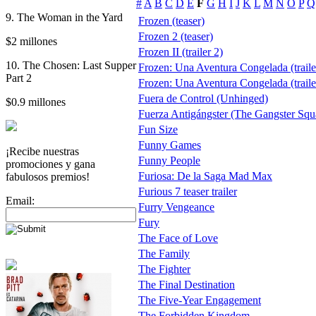
#
A
B
C
D
E
F
G
H
I
J
K
L
M
N
O
P
Q
9. The Woman in the Yard
Frozen (teaser)
Frozen 2 (teaser)
$2 millones
Frozen II (trailer 2)
10. The Chosen: Last Supper
Frozen: Una Aventura Congelada (trail
Part 2
Frozen: Una Aventura Congelada (traile
Fuera de Control (Unhinged)
$0.9 millones
Fuerza Antigángster (The Gangster Squad
Fun Size
Funny Games
¡Recibe nuestras
Funny People
promociones y gana
Furiosa: De la Saga Mad Max
fabulosos premios!
Furious 7 teaser trailer
Email:
Furry Vengeance
Fury
The Face of Love
The Family
The Fighter
The Final Destination
The Five-Year Engagement
The Forbidden Kingdom