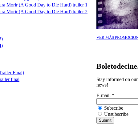
ra Morir (A Good Day to Die Hard) trailer 1
ra Morir (A Good Day to Die Hard) trailer 2
VER MÁS PROMOCIO
3)
4)
Boletodecin
railer Final)
Stay informed on our 
ailer final
news!
E-mail:
*
Subscribe
Unsubscribe