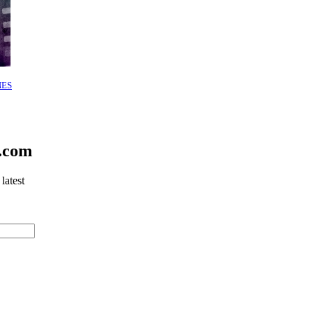
NES
e.com
latest