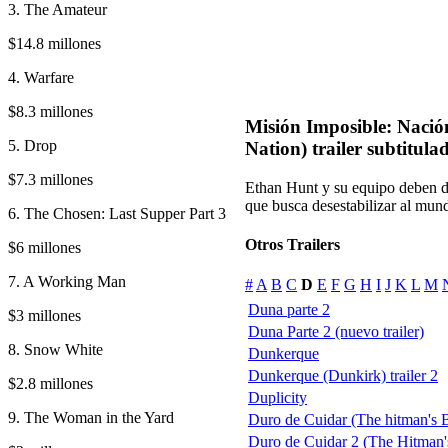
3. The Amateur
$14.8 millones
4. Warfare
$8.3 millones
Misión Imposible: Nación
5. Drop
Nation) trailer subtitula
$7.3 millones
Ethan Hunt y su equipo deben de
que busca desestabilizar al mun
6. The Chosen: Last Supper Part 3
Otros Trailers
$6 millones
7. A Working Man
#
A
B
C
D
E
F
G
H
I
J
K
L
M
Duna parte 2
$3 millones
Duna Parte 2 (nuevo trailer)
8. Snow White
Dunkerque
Dunkerque (Dunkirk) trailer 2
$2.8 millones
Duplicity
9. The Woman in the Yard
Duro de Cuidar (The hitman's
Duro de Cuidar 2 (The Hitman'