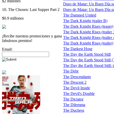
$2 millones
Duro de Matar: Un Buen Día pa
10. The Chosen: Last Supper Part 2
Duro de Matar: Un Buen Día pa
The Damned United
$0.9 millones
The Dark Knight (trailer B)
The Dark Knight Rises (teaser)
The Dark Knight Rises (trailer 
¡Recibe nuestras promociones y gana
The Dark Knight Rises (trailer 
fabulosos premios!
The Dark Knight Rises (trailer)
The Darkest Hour
Email:
The Day the Earth Stood Still
The Day the Earth Stood Still (T
The Day the Earth Stood Still: tr
The Debt
The Descendants
The Descent 2
The Devil Inside
The Devil's Double
The Dictator
The Dilemma
The Duchess