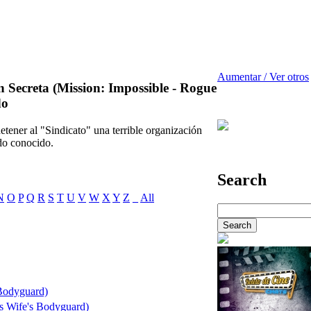
Aumentar / Ver otros
 Secreta (Mission: Impossible - Rogue
do
tener al "Sindicato" una terrible organización
do conocido.
Search
N
O
P
Q
R
S
T
U
V
W
X
Y
Z
_
All
 Bodyguard)
s Wife's Bodyguard)