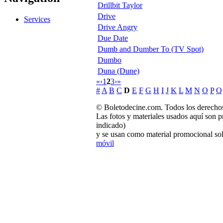
Drillbit Taylor
Drive
Services
Drive Angry
Due Date
Dumb and Dumber To (TV Spot)
Dumbo
Duna (Dune)
«
‹
1
2
3
›
»
#
A
B
C
D
E
F
G
H
I
J
K
L
M
N
O
P
Q
© Boletodecine.com. Todos los derechos
Las fotos y materiales usados aquí son p
indicado)
y se usan como material promocional sol
móvil