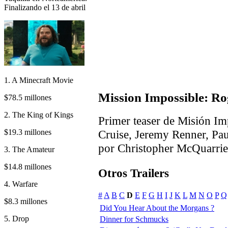
Finalizando el 13 de abril
1. A Minecraft Movie
Mission Impossible: Ro
$78.5 millones
2. The King of Kings
Primer teaser de Misión I
$19.3 millones
Cruise, Jeremy Renner, Pau
por Christopher McQuarrie
3. The Amateur
$14.8 millones
Otros Trailers
4. Warfare
#
A
B
C
D
E
F
G
H
I
J
K
L
M
N
O
P
Q
$8.3 millones
Did You Hear About the Morgans ?
5. Drop
Dinner for Schmucks