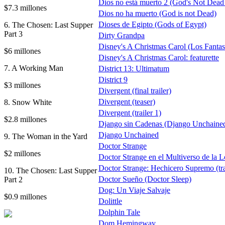
Dios no está muerto 2 (God's Not Dead
$7.3 millones
Dios no ha muerto (God is not Dead)
Dioses de Egipto (Gods of Egypt)
6. The Chosen: Last Supper
Part 3
Dirty Grandpa
Disney's A Christmas Carol (Los Fantas
$6 millones
Disney's A Christmas Carol: featurette
7. A Working Man
District 13: Ultimatum
District 9
$3 millones
Divergent (final trailer)
Divergent (teaser)
8. Snow White
Divergent (trailer 1)
$2.8 millones
Django sin Cadenas (Django Unchained)
Django Unchained
9. The Woman in the Yard
Doctor Strange
$2 millones
Doctor Strange en el Multiverso de la 
Doctor Strange: Hechicero Supremo (t
10. The Chosen: Last Supper
Doctor Sueño (Doctor Sleep)
Part 2
Dog: Un Viaje Salvaje
$0.9 millones
Dolittle
Dolphin Tale
Dom Hemingway