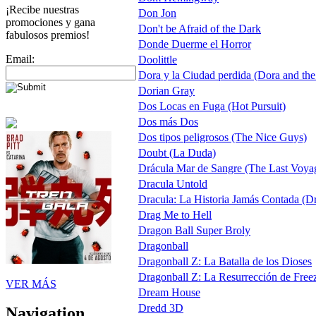
¡Recibe nuestras
Don Jon
promociones y gana
Don't be Afraid of the Dark
fabulosos premios!
Donde Duerme el Horror
Email:
Doolittle
Dora y la Ciudad perdida (Dora and the 
Dorian Gray
Dos Locas en Fuga (Hot Pursuit)
Dos más Dos
Dos tipos peligrosos (The Nice Guys)
Doubt (La Duda)
Drácula Mar de Sangre (The Last Voyag
Dracula Untold
Dracula: La Historia Jamás Contada (Dr
Drag Me to Hell
Dragon Ball Super Broly
Dragonball
Dragonball Z: La Batalla de los Dioses
Dragonball Z: La Resurrección de Free
VER MÁS
Dream House
Dredd 3D
Navigation