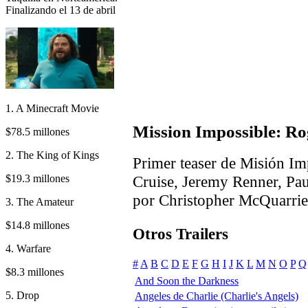
Finalizando el 13 de abril
1. A Minecraft Movie
Mission Impossible: Ro
$78.5 millones
2. The King of Kings
Primer teaser de Misión I
$19.3 millones
Cruise, Jeremy Renner, Pau
por Christopher McQuarrie
3. The Amateur
$14.8 millones
Otros Trailers
4. Warfare
#
A
B
C
D
E
F
G
H
I
J
K
L
M
N
O
P
Q
$8.3 millones
And Soon the Darkness
5. Drop
Angeles de Charlie (Charlie's Angels)