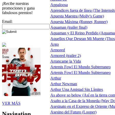
¡Recibe nuestras
Appaloosa
promociones y gana
Aprendices fuera de línea (The Internsh
fabulosos premios!
Apuesta Maestra (Molly's Game)
Email:
Apuesta Máxima (Runner, Runner)
Aquaman (trailer final)
Aquaman y El Reino Perdido (Aquaman
Aquellos Que Desean Mi Muerte (Thos
Argo
Armored
Armored (trailer 2)
Arrancame la Vida
Artemis Fowl El Mundo Subterraneo
Artemis Fowl El Mundo Subterraneo
Arthur
Arthur Newman
Arthur Una Amistad Sin Límites
As above so below (Así en la tierra com
Asalto a la Casa de la Moneda (Way D
VER MÁS
Asesinato en el Expreso de Oriente (Mu
Asesino del Futuro (Looper)
Navigation