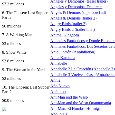
Angeles y Demonios (teaser trailer)
$7.3 millones
Angeles y Demonios: Featurette
Angels & Demons (superbowl ad)
6. The Chosen: Last Supper
Part 3
Angels & Demons (trailer 2)
Angry Birds (trailer 2)
$6 millones
Angry Birds 2 (trailer final)
7. A Working Man
Animal Kingdom
Animales Fantásticos y Dónde Encontra
$3 millones
Animales Fantásticos: Los Secretos de
Aniquilación (Annihilation)
8. Snow White
Anna Karenina
$2.8 millones
Annabelle
Annabelle 2 La Creación (Annabelle 2 
9. The Woman in the Yard
Annabelle 3 Vuelve a Casa (Annabell
$2 millones
Annie
Año Nuevo
10. The Chosen: Last Supper
Anónimo
Part 2
Ant Man and the Wasp
$0.9 millones
Ant-Man and the Wasp Quantumania
Ant-Man: El Hombre Hormiga
Apollo 18