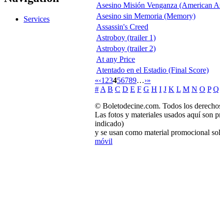
Asesino Misión Venganza (American As
Asesino sin Memoria (Memory)
Services
Assassin's Creed
Astroboy (trailer 1)
Astroboy (trailer 2)
At any Price
Atentado en el Estadio (Final Score)
«
‹
1
2
3
4
5
6
7
8
9
…
›
»
#
A
B
C
D
E
F
G
H
I
J
K
L
M
N
O
P
Q
© Boletodecine.com. Todos los derechos
Las fotos y materiales usados aquí son p
indicado)
y se usan como material promocional sol
móvil