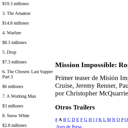
$19.3 millones
3. The Amateur
$14.8 millones
4. Warfare
$8.3 millones
5. Drop
$7.3 millones
Mission Impossible: Ro
6. The Chosen: Last Supper
Primer teaser de Misión I
Part 3
Cruise, Jeremy Renner, Pau
$6 millones
por Christopher McQuarrie
7. A Working Man
$3 millones
Otros Trailers
8. Snow White
#
A
B
C
D
E
F
G
H
I
J
K
L
M
N
O
P
Q
$2.8 millones
Aves de Presa