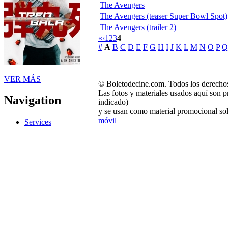
The Avengers
The Avengers (teaser Super Bowl Spot)
The Avengers (trailer 2)
«
‹
1
2
3
4
#
A
B
C
D
E
F
G
H
I
J
K
L
M
N
O
P
Q
VER MÁS
© Boletodecine.com. Todos los derechos
Las fotos y materiales usados aquí son p
Navigation
indicado)
y se usan como material promocional sol
móvil
Services