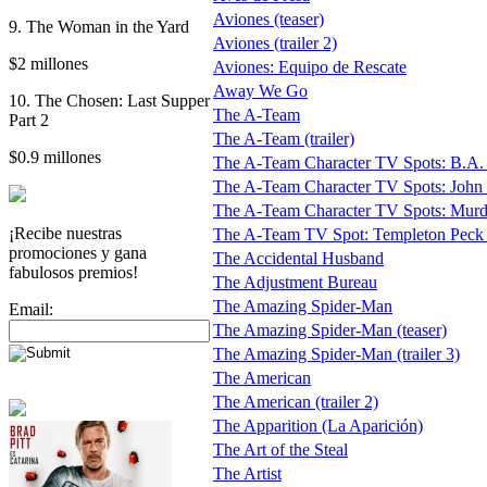
Aviones (teaser)
9. The Woman in the Yard
Aviones (trailer 2)
$2 millones
Aviones: Equipo de Rescate
Away We Go
10. The Chosen: Last Supper
The A-Team
Part 2
The A-Team (trailer)
$0.9 millones
The A-Team Character TV Spots: B.A.
The A-Team Character TV Spots: John
The A-Team Character TV Spots: Mur
¡Recibe nuestras
The A-Team TV Spot: Templeton Peck
promociones y gana
The Accidental Husband
fabulosos premios!
The Adjustment Bureau
The Amazing Spider-Man
Email:
The Amazing Spider-Man (teaser)
The Amazing Spider-Man (trailer 3)
The American
The American (trailer 2)
The Apparition (La Aparición)
The Art of the Steal
The Artist