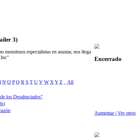
ailer 3)
 monstruos especialistas en asustar, nos llega
 Inc"
Encerrado
M
N
O
P
Q
R
S
T
U
V
W
X
Y
Z
_
All
 de los Desahuciados"
ds)
razón
Aumentar / Ver otros