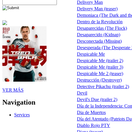
Delivery Man
Delivery Man (teaser)
Demoniaca (The Dark and th
Dentro de la Revolución
Desaparecidas (The Flock)
Desaparecido (Kidnap)
Desconectada (Missing)
Desesperada (The Desperate
Despicable Me
Despicable Me (trailer 2)
Despicable Me (trailer 3)
Despicable Me 2 (teaser)
Destrucción (Destroyer)
Detective Pikachu (trailer 2)
VER MÁS
Devil
Devil's Due (trailer 2)
Navigation
Día de la Independencia: Co
Dia de Muertos
Services
Día del Atentado (Patriots Da
Diablo Rojo PTY
Diana (teaser)