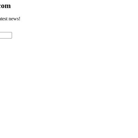
.com
atest news!