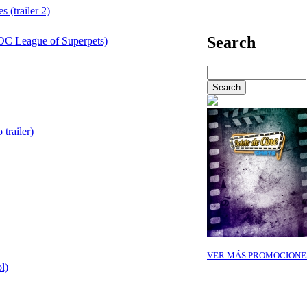
 (trailer 2)
Search
DC League of Superpets)
trailer)
VER MÁS PROMOCIONE
l)