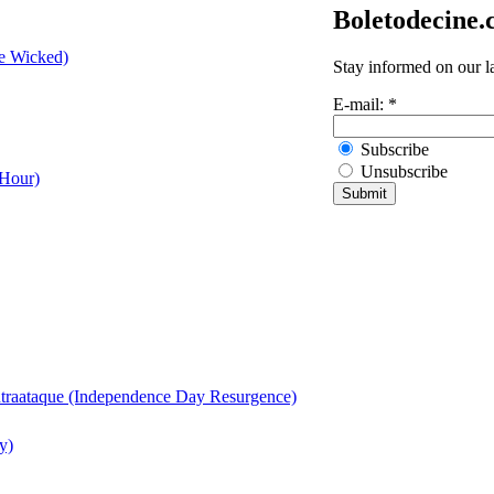
Boletodecine
e Wicked)
Stay informed on our l
E-mail:
*
Subscribe
Unsubscribe
 Hour)
ntraataque (Independence Day Resurgence)
y)