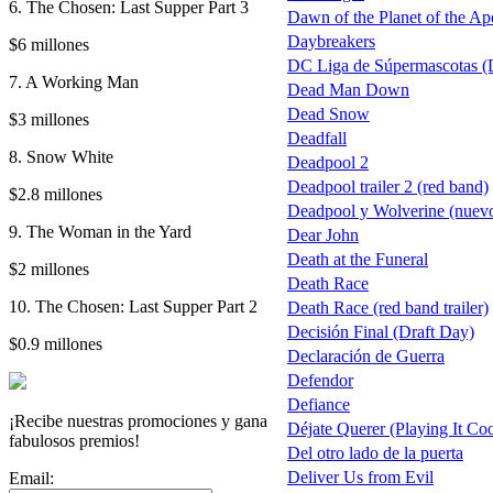
6. The Chosen: Last Supper Part 3
Dawn of the Planet of the Apes
Daybreakers
$6 millones
DC Liga de Súpermascotas (
7. A Working Man
Dead Man Down
Dead Snow
$3 millones
Deadfall
8. Snow White
Deadpool 2
Deadpool trailer 2 (red band)
$2.8 millones
Deadpool y Wolverine (nuevo 
9. The Woman in the Yard
Dear John
Death at the Funeral
$2 millones
Death Race
10. The Chosen: Last Supper Part 2
Death Race (red band trailer)
Decisión Final (Draft Day)
$0.9 millones
Declaración de Guerra
Defendor
Defiance
¡Recibe nuestras promociones y gana
Déjate Querer (Playing It Coo
fabulosos premios!
Del otro lado de la puerta
Deliver Us from Evil
Email: