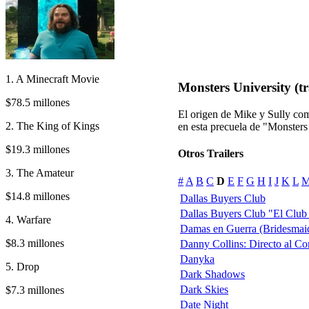
1. A Minecraft Movie
Monsters University (tr
$78.5 millones
El origen de Mike y Sully como
2. The King of Kings
en esta precuela de "Monsters
$19.3 millones
Otros Trailers
3. The Amateur
#
A
B
C
D
E
F
G
H
I
J
K
L
$14.8 millones
Dallas Buyers Club
Dallas Buyers Club "El Club
4. Warfare
Damas en Guerra (Bridesmai
$8.3 millones
Danny Collins: Directo al Co
Danyka
5. Drop
Dark Shadows
Dark Skies
$7.3 millones
Date Night