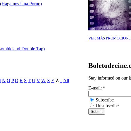
 (Hagamos Una Porno)
VER MÁS PROMOCIONE
(Zombieland Double Tap)
Boletodecine
Stay informed on our l
M
N
O
P
Q
R
S
T
U
V
W
X
Y
Z
_
All
E-mail:
*
Subscribe
Unsubscribe