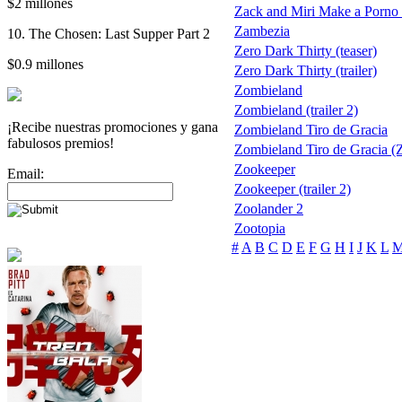
$2 millones
Zack and Miri Make a Porno
Zambezia
10. The Chosen: Last Supper Part 2
Zero Dark Thirty (teaser)
$0.9 millones
Zero Dark Thirty (trailer)
Zombieland
Zombieland (trailer 2)
¡Recibe nuestras promociones y gana
Zombieland Tiro de Gracia
fabulosos premios!
Zombieland Tiro de Gracia 
Zookeeper
Email:
Zookeeper (trailer 2)
Zoolander 2
Zootopia
#
A
B
C
D
E
F
G
H
I
J
K
L