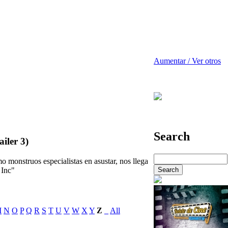
Aumentar / Ver otros
Search
ailer 3)
 monstruos especialistas en asustar, nos llega
 Inc"
M
N
O
P
Q
R
S
T
U
V
W
X
Y
Z
_
All