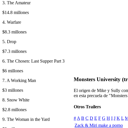
3. The Amateur
$14.8 millones
4. Warfare
$8.3 millones
5. Drop
$7.3 millones
6. The Chosen: Last Supper Part 3
$6 millones
Monsters University (tr
7. A Working Man
$3 millones
El origen de Mike y Sully como
en esta precuela de "Monsters
8. Snow White
Otros Trailers
$2.8 millones
#
A
B
C
D
E
F
G
H
I
J
K
L
9. The Woman in the Yard
Zack & Miri make a porno