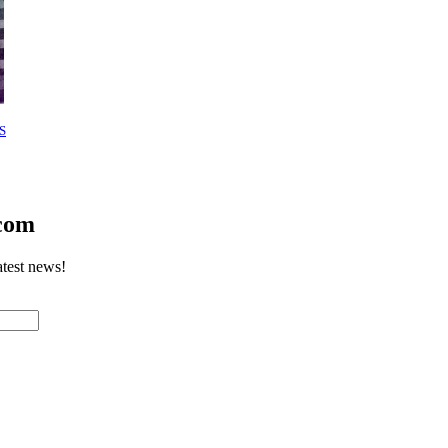
S
.com
atest news!