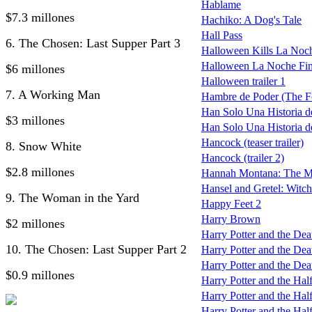
Hablame
$7.3 millones
Hachiko: A Dog's Tale
Hall Pass
6. The Chosen: Last Supper Part 3
Halloween Kills La Noc
Halloween La Noche Fin
$6 millones
Halloween trailer 1
7. A Working Man
Hambre de Poder (The F
Han Solo Una Historia de
$3 millones
Han Solo Una Historia de
Hancock (teaser trailer)
8. Snow White
Hancock (trailer 2)
$2.8 millones
Hannah Montana: The M
Hansel and Gretel: Witc
9. The Woman in the Yard
Happy Feet 2
Harry Brown
$2 millones
Harry Potter and the De
10. The Chosen: Last Supper Part 2
Harry Potter and the Deat
Harry Potter and the Deat
$0.9 millones
Harry Potter and the Hal
Harry Potter and the Half
Harry Potter and the Half