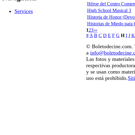
Héroe del Centro Comerci
High School Musical 3
Services
Historia de Honor (Devo
Historias de Miedo para 
1
2
3
›
»
#
A
B
C
D
E
F
G
H
I
J
K
© Boletodecine.com. T
a
info@boletodecine
Las fotos y materiale
respectivas productora
y se usan como materi
uso está prohibido.
Sit