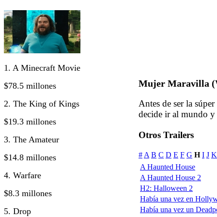
1. A Minecraft Movie
Mujer Maravilla
$78.5 millones
Antes de ser la súpe
2. The King of Kings
decide ir al mundo y 
$19.3 millones
Otros Trailers
3. The Amateur
#
A
B
C
D
E
F
G
H
I
J
K
$14.8 millones
A Haunted House
4. Warfare
A Haunted House 2
H2: Halloween 2
$8.3 millones
Había una vez en Holly
Había una vez un Deadp
5. Drop