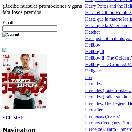
¡Recibe nuestras promociones y gana
Harry Potter and the Half
fabulosos premios!
Hasta el Último Hombre
Hasta que la muerte los j
Email:
Hasta que la Muerte nos
Hatchet
He's just not that into yo
Hellboy
Hellboy II
Hellboy II: The Golden Ar
Hellboy The Crooked M
Hellgate
Her
Hercules
Hércules (trailer doblado
Hércules (trailer subtitu
Hercules: The Legend B
Hereafter
Hermanas (Sisters)
VER MÁS
Hermosa Venganza (Pro
Navigation
Héroe de Centro Comerci